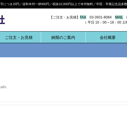
につき20円／送料本州一律900円／税抜10,000円以上で本州無料／卒団・卒業記念品
【ご注文・お見積】
FAX
03-3931-8084
MAIL
i
（ 平日 10：00～18：00 土曜 10:
ご注文・お見積
納期のご案内
会社概要
ails.