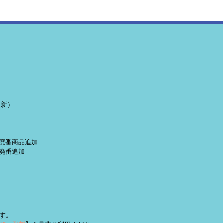
更新）
定・廃番商品追加
 廃番追加
す。