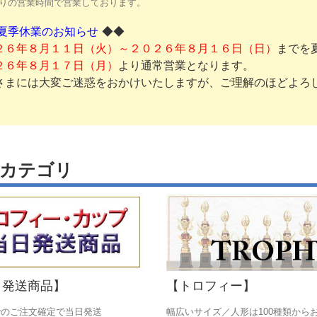
りの営業時間で営業しております。
◆◆
夏季休業のお知らせ
までを
２６年８月１１日（火）～２０２６年８月１６日（日）
より通常営業となります。
２６年８月１７日（月）
さまには大変ご迷惑をおかけいたしますが、ご理解のほどよろ
 arrows to review and enter to go to the desired page. Touch device users, e
品カテゴリ
日発送商品】
【トロフィー】
でのご注文確定で当日発送
幅広いサイズ／人形は100種類から