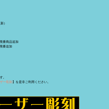
更新）
定・廃番商品追加
 廃番追加
す。
ザー彫刻
】を是非ご利用ください。