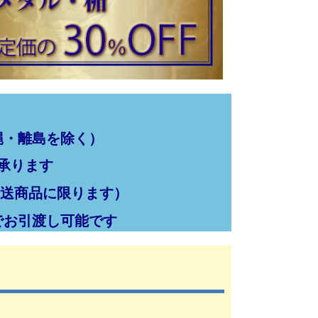
縄・離島を除く）
承ります
発送商品に限ります）
でお引渡し可能です