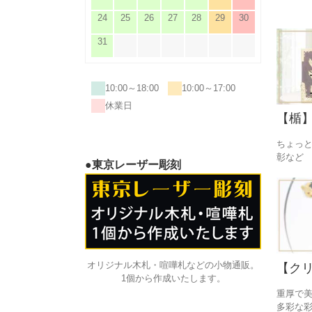
24
25
26
27
28
29
30
31
10:00～18:00
10:00～17:00
休業日
【楯
ちょっ
彰など
●東京レーザー彫刻
オリジナル木札・喧嘩札などの小物通販。
【ク
1個から作成いたします。
重厚で
多彩な