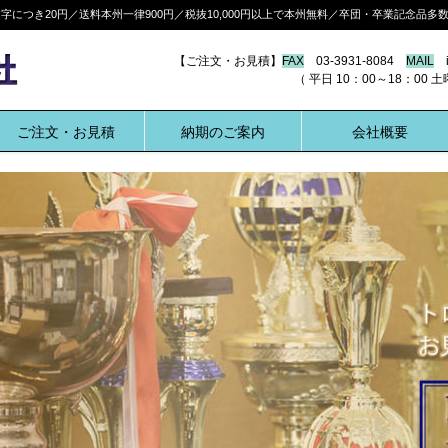
につき20円／送料本州一律900円／税抜10,000円以上で本州無料／卒団・卒業記念品
【ご注文・お見積】
FAX
03-3931-8084
MAIL
i
（ 平日 10：00～18：00 土曜 10:
ご注文・お見積
納期のご案内
会社概要