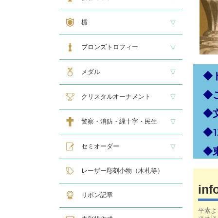
大型・高級カップ
レリーフ交換式カップ
スタンダードカップ
デザインカップ
ゴルフ専用カップ
オニックスカップ
ガラスカップ
カラーカップ
ゴールドカップ
プラスチックカップ
ペナント
楯
スタンダード楯１
スタンダード楯２
スタンダード楯３
ゴルフ・野球・サッカー
その他スポーツ、文化系専用楯
メダル・レリーフ交換式楯
ハローキティ楯
ブロンズトロフィー
スタンダードブロンズ
各種専用ブロンズ
ゴルフ専用ブロンズ
メダル・レリーフ交換式ブロンズ
ハローキティブロンズ
メダル
◆
◆
スタンダードメダル
大きなメダル(70mmφ～)
レリーフ式勲章型メダル
オリジナルメダル
メダルケース
クリスタルオーナメント
◆
スタンダードクリスタル１
スタンダードクリスタル２
ゴルフ専用クリスタル
警察・消防・緑十字・民生
◆
レリーフ交換式各種
民生・緑十字専用楯
自衛隊専用
警察消防関連メダル
セミオーダー
◆
サンドブラスト
レーザー彫刻楯
フルカラーダイレクトプリント
インクジェットプリントエポ
オリジナル木札
レーザー彫刻小物（木札等）
inf
リボン記章
平素よ