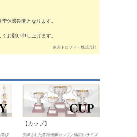
夏季休業期間となります。
しくお願い申し上げます。
東京トロフィー株式会社
xplore by touch or with swipe gestures.
【カップ】
お選び
洗練された各種優勝カップ／幅広いサイズ