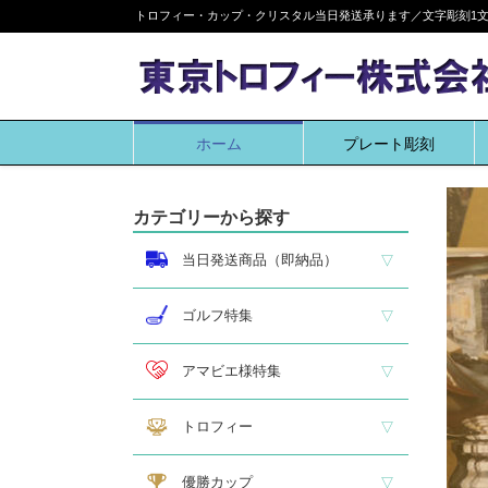
Skip
トロフィー・カップ・クリスタル当日発送承ります／文字彫刻1文字
to
content
ホーム
プレート彫刻
カテゴリーから探す
当日発送商品（即納品）
即納品 トロフィー
即納品 優勝カップ
即納品 クリスタル
即納品 特価品
ゴルフ特集
ホールインワン
ゴルフ専用カップ
ゴルフ専用ブロンズ
ゴルフ専用クリスタル
アマビエ様特集
アマビエ木札
アマビエボールチェーンキーホルダー
アマビエトロフィー
トロフィー
大型トロフィー
中型トロフィー１
中型トロフィー２
小型トロフィー
メダル交換式トロフィー
ペナント
優勝カップ