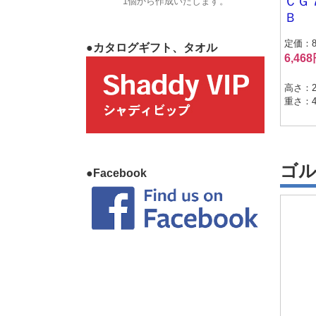
ＣＧ
1個から作成いたします。
Ｂ
定価：8,
●カタログギフト、タオル
6,46
高さ：2
重さ：49
ゴ
●Facebook