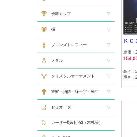
大型トロフィー
中型トロフィー１
中型トロフィー２
小型トロフィー
メダル交換式トロフィー
ペナント
優勝カップ
大型・高級カップ
レリーフ交換式カップ
スタンダードカップ
デザインカップ
ゴルフ専用カップ
オニックスカップ
ガラスカップ
カラーカップ
ゴールドカップ
プラスチックカップ
ペナント
楯
ＫＣ
スタンダード楯１
スタンダード楯２
スタンダード楯３
ゴルフ・野球・サッカー
その他スポーツ、文化系専用楯
メダル・レリーフ交換式楯
ハローキティ楯
ブロンズトロフィー
定価：20
154,
スタンダードブロンズ
各種専用ブロンズ
ゴルフ専用ブロンズ
メダル・レリーフ交換式ブロンズ
ハローキティブロンズ
メダル
高さ：3
スタンダードメダル
大きなメダル(70mmφ～)
レリーフ式勲章型メダル
オリジナルメダル
メダルケース
クリスタルオーナメント
重さ：2.
スタンダードクリスタル１
スタンダードクリスタル２
ゴルフ専用クリスタル
警察・消防・緑十字・民生
レリーフ交換式各種
民生・緑十字専用楯
自衛隊専用
警察消防関連メダル
セミオーダー
サンドブラスト
レーザー彫刻楯
フルカラーダイレクトプリント
インクジェットプリントエポ
オリジナル木札
レーザー彫刻小物（木札等）