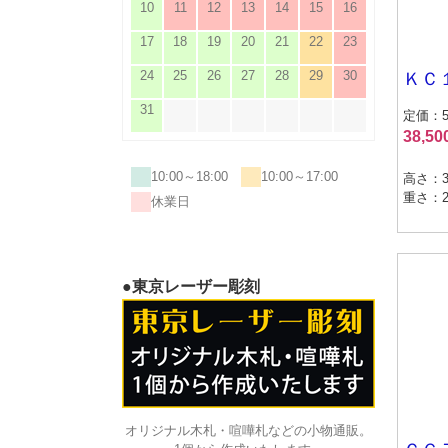
10
11
12
13
14
15
16
17
18
19
20
21
22
23
24
25
26
27
28
29
30
ＫＣ
31
定価：50
38,5
10:00～18:00
10:00～17:00
高さ：3
重さ：2.
休業日
●東京レーザー彫刻
オリジナル木札・喧嘩札などの小物通販。