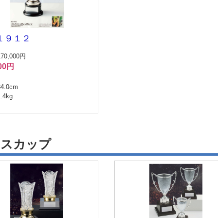
１９１２
0,000円
900円
4.0cm
4kg
 arrows to review and enter to go to the desired page. Touch device users, e
ラスカップ