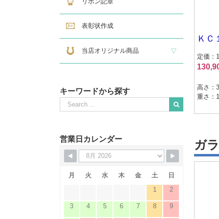
リボン記章
表彰状作成
ＫＣ
当店オリジナル商品
定価：17
130,
『招福の馬蹄』
練馬区公認ねり丸グッズ
高さ：3
キーワードから探す
重さ：1.
Search
for:
When autocomplete results are available use up and down
営業日カレンダー
ガ
月
火
水
木
金
土
日
1
2
3
4
5
6
7
8
9