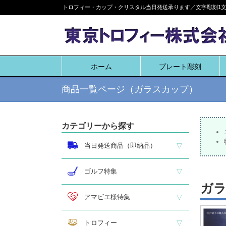
Skip
トロフィー・カップ・クリスタル当日発送承ります／文字彫刻1文字
to
content
ホーム
プレート彫刻
商品一覧ページ（ガラスカップ）
カテゴリーから探す
当日発送商品（即納品）
即納品 トロフィー
即納品 優勝カップ
即納品 クリスタル
即納品 特価品
ゴルフ特集
ガ
ホールインワン
ゴルフ専用カップ
ゴルフ専用ブロンズ
ゴルフ専用クリスタル
アマビエ様特集
アマビエ木札
アマビエボールチェーンキーホルダー
アマビエトロフィー
トロフィー