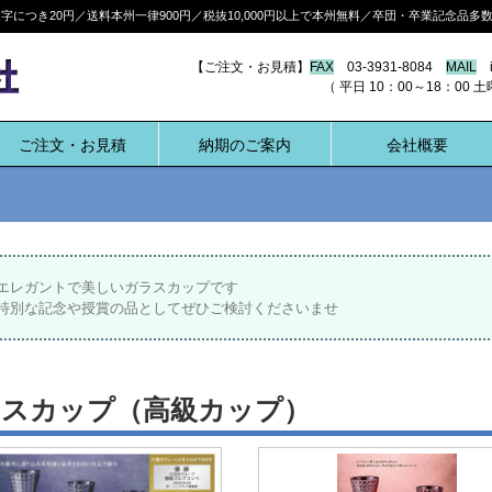
につき20円／送料本州一律900円／税抜10,000円以上で本州無料／卒団・卒業記念品
【ご注文・お見積】
FAX
03-3931-8084
MAIL
i
（ 平日 10：00～18：00 土曜 10:
ご注文・お見積
納期のご案内
会社概要
エレガントで美しいガラスカップです
特別な記念や授賞の品としてぜひご検討くださいませ
ラスカップ（高級カップ）