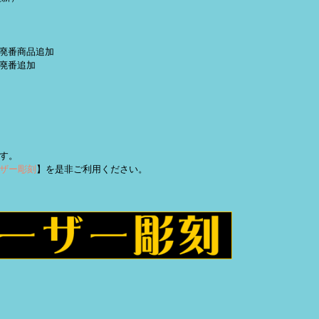
定・廃番商品追加
 廃番追加
す。
ザー彫刻
】を是非ご利用ください。