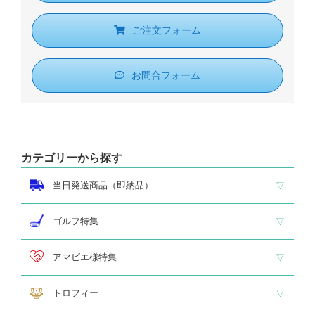
ご注文フォーム
お問合フォーム
カテゴリーから探す
当日発送商品（即納品）
即納品 トロフィー
即納品 優勝カップ
即納品 クリスタル
即納品 特価品
ゴルフ特集
ホールインワン
ゴルフ専用カップ
ゴルフ専用ブロンズ
ゴルフ専用クリスタル
アマビエ様特集
アマビエ木札
アマビエボールチェーンキーホルダー
アマビエトロフィー
トロフィー