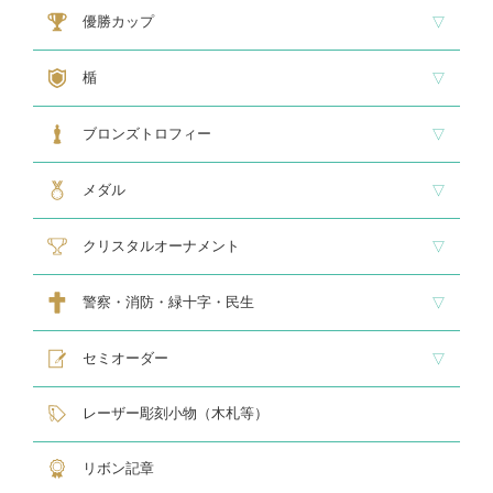
大型トロフィー
中型トロフィー１
中型トロフィー２
小型トロフィー
メダル交換式トロフィー
ペナント
優勝カップ
大型・高級カップ
レリーフ交換式カップ
スタンダードカップ
デザインカップ
ゴルフ専用カップ
オニックスカップ
ガラスカップ
カラーカップ
ゴールドカップ
プラスチックカップ
ペナント
楯
スタンダード楯１
スタンダード楯２
スタンダード楯３
ゴルフ・野球・サッカー
その他スポーツ、文化系専用楯
メダル・レリーフ交換式楯
ハローキティ楯
ブロンズトロフィー
スタンダードブロンズ
各種専用ブロンズ
ゴルフ専用ブロンズ
メダル・レリーフ交換式ブロンズ
ハローキティブロンズ
メダル
スタンダードメダル
大きなメダル(70mmφ～)
レリーフ式勲章型メダル
オリジナルメダル
メダルケース
クリスタルオーナメント
スタンダードクリスタル１
スタンダードクリスタル２
ゴルフ専用クリスタル
警察・消防・緑十字・民生
レリーフ交換式各種
民生・緑十字専用楯
自衛隊専用
警察消防関連メダル
セミオーダー
サンドブラスト
レーザー彫刻楯
フルカラーダイレクトプリント
インクジェットプリントエポ
オリジナル木札
レーザー彫刻小物（木札等）
リボン記章