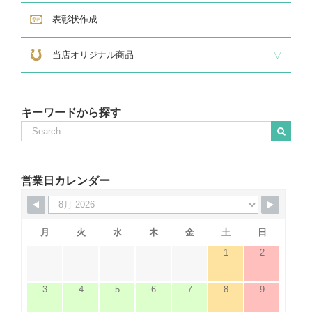
表彰状作成
当店オリジナル商品
『招福の馬蹄』
練馬区公認ねり丸グッズ
キーワードから探す
Search
for:
When autocomplete results are available use up and down arrows to revie
営業日カレンダー
月
火
水
木
金
土
日
1
2
3
4
5
6
7
8
9