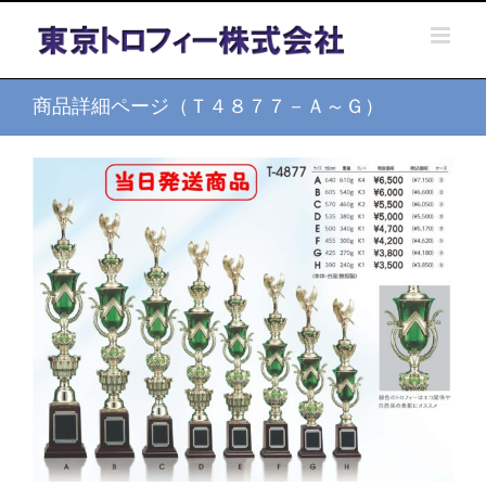
Skip
to
content
商品詳細ページ（Ｔ４８７７－Ａ～Ｇ）