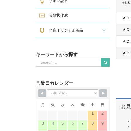
リボン記章
型番
表彰状作成
ＡＣ
ＡＣ
当店オリジナル商品
ＡＣ
『招福の馬蹄』
練馬区公認ねり丸グッズ
ＡＣ
キーワードから探す
Search
for:
When autocomplete results are available use up and down
営業日カレンダー
月
火
水
木
金
土
日
お見
1
2
3
4
5
6
7
8
9