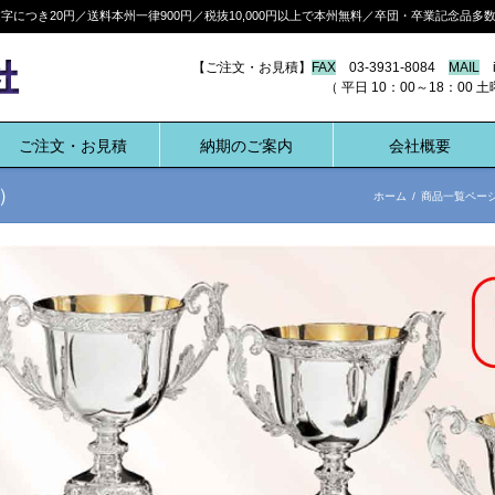
につき20円／送料本州一律900円／税抜10,000円以上で本州無料／卒団・卒業記念品
【ご注文・お見積】
FAX
03-3931-8084
MAIL
i
（ 平日 10：00～18：00 土曜 10:
ご注文・お見積
納期のご案内
会社概要
）
ホーム
/
商品一覧ペー