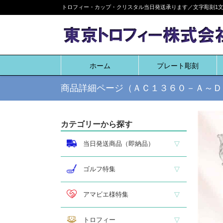
Skip
トロフィー・カップ・クリスタル当日発送承ります／文字彫刻1文字
to
content
ホーム
プレート彫刻
商品詳細ページ（ＡＣ１３６０－Ａ～Ｄ
カテゴリーから探す
当日発送商品（即納品）
即納品 トロフィー
即納品 優勝カップ
即納品 クリスタル
即納品 特価品
ゴルフ特集
ホールインワン
ゴルフ専用カップ
ゴルフ専用ブロンズ
ゴルフ専用クリスタル
アマビエ様特集
アマビエ木札
アマビエボールチェーンキーホルダー
アマビエトロフィー
トロフィー