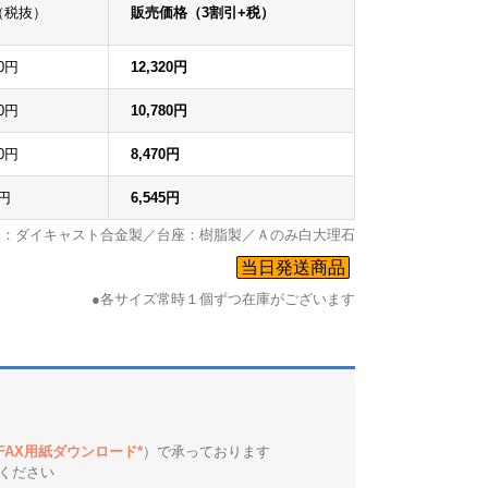
（税抜）
販売価格（3割引+税）
00円
12,320円
00円
10,780円
00円
8,470円
0円
6,545円
体：ダイキャスト合金製／台座：樹脂製／Ａのみ白大理石
xplore by touch or with swipe gestures.
当日発送商品
●各サイズ常時１個ずつ在庫がございます
*FAX用紙ダウンロード*
）で承っております
ください