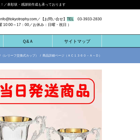
多数！／表彰状・感謝状作成も承っております
nfo@tokyotrophy.com／【お問い合せ】
TEL
03-3933-2830
00～17：00／お休み：日曜・祝日 ）
Ｑ&Ａ
サイトマップ
ジ（レリーフ交換式カップ）
/
商品詳細ページ（ＡＣ１３６０－Ａ～Ｄ）