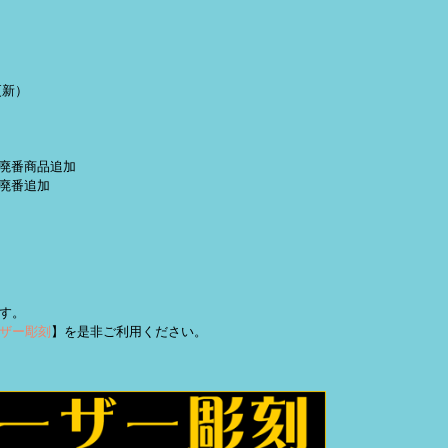
更新）
定・廃番商品追加
 廃番追加
す。
ザー彫刻
】を是非ご利用ください。