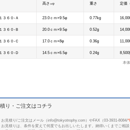
高さ×φ
重さ
定価
１３６０-Ａ
23.0ｃｍ×9.5φ
0.77kg
16,0
１３６０-Ｂ
20.0ｃｍ×9.5φ
0.52g
14,0
１３６０-Ｃ
17.0ｃｍ×8φ
0.36g
11,0
１３６０-Ｄ
14.5ｃｍ×6.5φ
0.24g
8,50
本
 arrows to review and enter to go to the desired page. Touch device users, e
積り・ご注文はコチラ
お見積り/ご注文はメール（info@tokyotrophy.com）やFAX（03-3931-8084/
お見積りは、条件を変えて何度でもお出しいたします。納得いくまでご相談