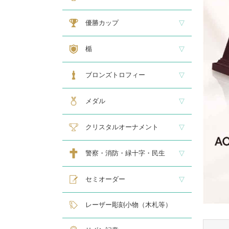
大型トロフィー
中型トロフィー１
中型トロフィー２
小型トロフィー
メダル交換式トロフィー
ペナント
優勝カップ
大型・高級カップ
レリーフ交換式カップ
スタンダードカップ
デザインカップ
ゴルフ専用カップ
オニックスカップ
ガラスカップ
カラーカップ
ゴールドカップ
プラスチックカップ
ペナント
楯
スタンダード楯１
スタンダード楯２
スタンダード楯３
ゴルフ・野球・サッカー
その他スポーツ、文化系専用楯
メダル・レリーフ交換式楯
ハローキティ楯
ブロンズトロフィー
スタンダードブロンズ
各種専用ブロンズ
ゴルフ専用ブロンズ
メダル・レリーフ交換式ブロンズ
ハローキティブロンズ
メダル
スタンダードメダル
大きなメダル(70mmφ～)
レリーフ式勲章型メダル
オリジナルメダル
メダルケース
クリスタルオーナメント
スタンダードクリスタル１
スタンダードクリスタル２
ゴルフ専用クリスタル
警察・消防・緑十字・民生
レリーフ交換式各種
民生・緑十字専用楯
自衛隊専用
警察消防関連メダル
セミオーダー
サンドブラスト
レーザー彫刻楯
フルカラーダイレクトプリント
インクジェットプリントエポ
オリジナル木札
レーザー彫刻小物（木札等）