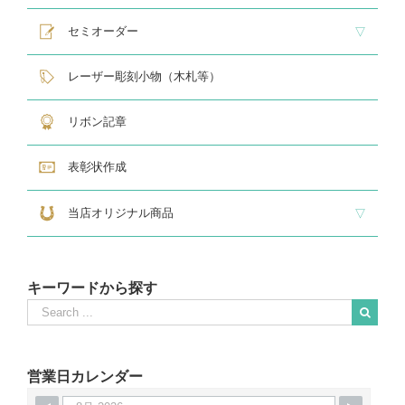
レリーフ交換式各種
民生・緑十字専用楯
自衛隊専用
警察消防関連メダル
セミオーダー
サンドブラスト
レーザー彫刻楯
フルカラーダイレクトプリント
インクジェットプリントエポ
オリジナル木札
レーザー彫刻小物（木札等）
リボン記章
表彰状作成
当店オリジナル商品
『招福の馬蹄』
練馬区公認ねり丸グッズ
キーワードから探す
Search
for:
When autocomplete results are available use up and down arrows to revie
営業日カレンダー