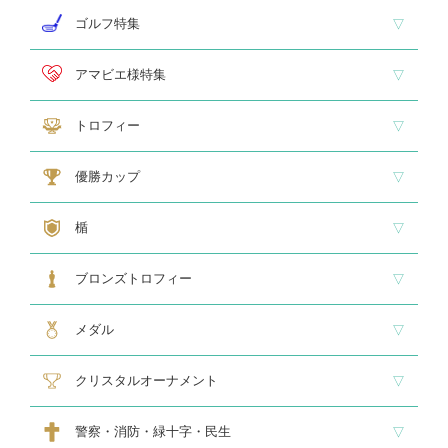
即納品 トロフィー
即納品 優勝カップ
即納品 クリスタル
即納品 特価品
ゴルフ特集
ホールインワン
ゴルフ専用カップ
ゴルフ専用ブロンズ
ゴルフ専用クリスタル
アマビエ様特集
アマビエ木札
アマビエボールチェーンキーホルダー
アマビエトロフィー
トロフィー
大型トロフィー
中型トロフィー１
中型トロフィー２
小型トロフィー
メダル交換式トロフィー
ペナント
優勝カップ
大型・高級カップ
レリーフ交換式カップ
スタンダードカップ
デザインカップ
ゴルフ専用カップ
オニックスカップ
ガラスカップ
カラーカップ
ゴールドカップ
プラスチックカップ
ペナント
楯
スタンダード楯１
スタンダード楯２
スタンダード楯３
ゴルフ・野球・サッカー
その他スポーツ、文化系専用楯
メダル・レリーフ交換式楯
ハローキティ楯
ブロンズトロフィー
スタンダードブロンズ
各種専用ブロンズ
ゴルフ専用ブロンズ
メダル・レリーフ交換式ブロンズ
ハローキティブロンズ
メダル
スタンダードメダル
大きなメダル(70mmφ～)
レリーフ式勲章型メダル
オリジナルメダル
メダルケース
クリスタルオーナメント
スタンダードクリスタル１
スタンダードクリスタル２
ゴルフ専用クリスタル
警察・消防・緑十字・民生