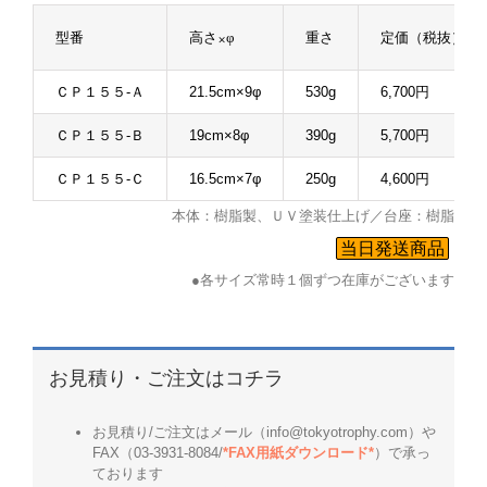
型番
高さ×φ
重さ
定価（税抜）
ＣＰ１５５-Ａ
21.5cm×9φ
530g
6,700円
ＣＰ１５５-Ｂ
19cm×8φ
390g
5,700円
ＣＰ１５５-Ｃ
16.5cm×7φ
250g
4,600円
本体：樹脂製、ＵＶ塗装仕上げ／台座：樹脂
当日発送商品
●各サイズ常時１個ずつ在庫がございます
お見積り・ご注文はコチラ
お見積り/ご注文はメール（info@tokyotrophy.com）や
FAX（03-3931-8084/
*FAX用紙ダウンロード*
）で承っ
ております