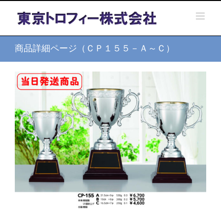
Skip
to
content
商品詳細ページ（ＣＰ１５５－Ａ～Ｃ）