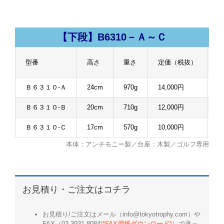
【下段】B6310－Ａ～Ｃ
型番
高さ
重さ
定価（税抜）
販
Ｂ６３１０-Ａ
24cm
970g
14,000円
1
Ｂ６３１０-Ｂ
20cm
710g
12,000円
9
Ｂ６３１０-Ｃ
17cm
570g
10,000円
7
本体：アンチモニー製／台座：木製／ゴルフ専用
お見積り・ご注文はコチラ
お見積り/ご注文はメール（info@tokyotrophy.com）や
FAX（03-3931-8084/
*FAX用紙ダウンロード*
）で承っ