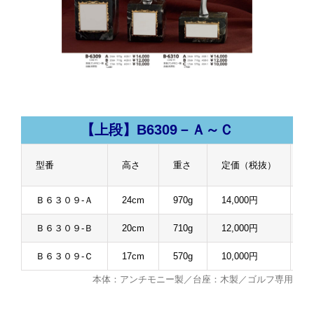
【上段】B6309－Ａ～Ｃ
型番
高さ
重さ
定価（税抜）
販
Ｂ６３０９-Ａ
24cm
970g
14,000円
1
Ｂ６３０９-Ｂ
20cm
710g
12,000円
9
Ｂ６３０９-Ｃ
17cm
570g
10,000円
7
本体：アンチモニー製／台座：木製／ゴルフ専用