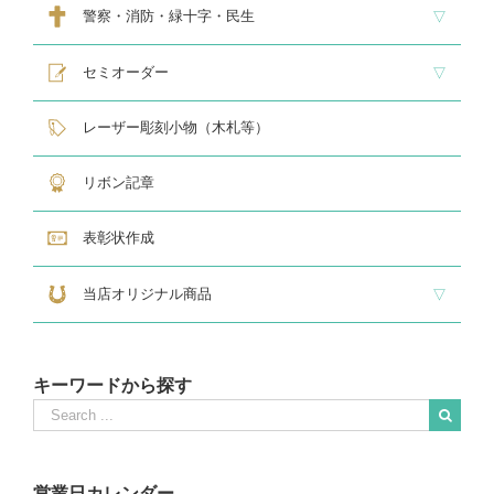
スタンダードクリスタル１
スタンダードクリスタル２
ゴルフ専用クリスタル
警察・消防・緑十字・民生
レリーフ交換式各種
民生・緑十字専用楯
自衛隊専用
警察消防関連メダル
セミオーダー
サンドブラスト
レーザー彫刻楯
フルカラーダイレクトプリント
インクジェットプリントエポ
オリジナル木札
レーザー彫刻小物（木札等）
リボン記章
表彰状作成
当店オリジナル商品
『招福の馬蹄』
練馬区公認ねり丸グッズ
キーワードから探す
Search
for:
When autocomplete results are available use up and down arrows to revie
営業日カレンダー