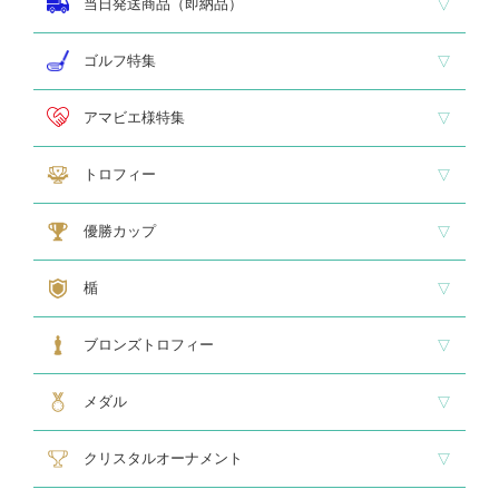
当日発送商品（即納品）
即納品 トロフィー
即納品 優勝カップ
即納品 クリスタル
即納品 特価品
ゴルフ特集
ホールインワン
ゴルフ専用カップ
ゴルフ専用ブロンズ
ゴルフ専用クリスタル
アマビエ様特集
アマビエ木札
アマビエボールチェーンキーホルダー
アマビエトロフィー
トロフィー
大型トロフィー
中型トロフィー１
中型トロフィー２
小型トロフィー
メダル交換式トロフィー
ペナント
優勝カップ
大型・高級カップ
レリーフ交換式カップ
スタンダードカップ
デザインカップ
ゴルフ専用カップ
オニックスカップ
ガラスカップ
カラーカップ
ゴールドカップ
プラスチックカップ
ペナント
楯
スタンダード楯１
スタンダード楯２
スタンダード楯３
ゴルフ・野球・サッカー
その他スポーツ、文化系専用楯
メダル・レリーフ交換式楯
ハローキティ楯
ブロンズトロフィー
スタンダードブロンズ
各種専用ブロンズ
ゴルフ専用ブロンズ
メダル・レリーフ交換式ブロンズ
ハローキティブロンズ
メダル
スタンダードメダル
大きなメダル(70mmφ～)
レリーフ式勲章型メダル
オリジナルメダル
メダルケース
クリスタルオーナメント