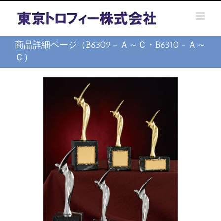
Skip
to
content
商品詳細ページ（B6309－Ａ～Ｃ・B6310－Ａ～
Ｃ）