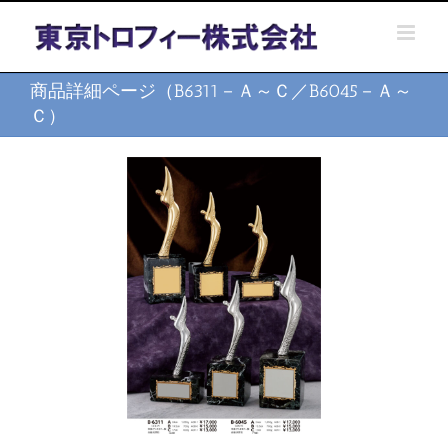
Skip
to
content
商品詳細ページ（B6311－Ａ～Ｃ／B6045－Ａ～
Ｃ）