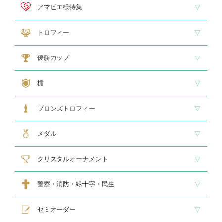
ホールインワン
ゴルフ専用カップ
ゴルフ専用ブロンズ
ゴルフ専用クリスタル
アマビエ様特集
アマビエ木札
アマビエボールチェーンキーホルダー
アマビエトロフィー
トロフィー
大型トロフィー
中型トロフィー１
中型トロフィー２
小型トロフィー
メダル交換式トロフィー
ペナント
優勝カップ
大型・高級カップ
レリーフ交換式カップ
スタンダードカップ
デザインカップ
ゴルフ専用カップ
オニックスカップ
ガラスカップ
カラーカップ
ゴールドカップ
プラスチックカップ
ペナント
楯
スタンダード楯１
スタンダード楯２
スタンダード楯３
ゴルフ・野球・サッカー
その他スポーツ、文化系専用楯
メダル・レリーフ交換式楯
ハローキティ楯
ブロンズトロフィー
スタンダードブロンズ
各種専用ブロンズ
ゴルフ専用ブロンズ
メダル・レリーフ交換式ブロンズ
ハローキティブロンズ
メダル
スタンダードメダル
大きなメダル(70mmφ～)
レリーフ式勲章型メダル
オリジナルメダル
メダルケース
クリスタルオーナメント
スタンダードクリスタル１
スタンダードクリスタル２
ゴルフ専用クリスタル
警察・消防・緑十字・民生
レリーフ交換式各種
民生・緑十字専用楯
自衛隊専用
警察消防関連メダル
セミオーダー