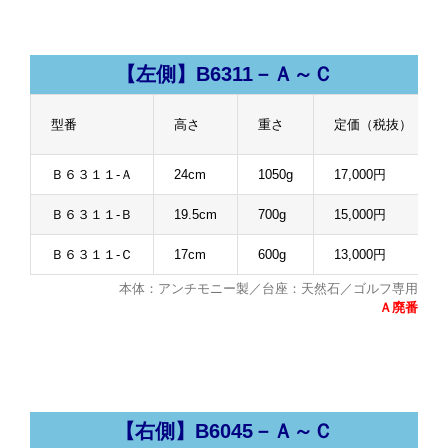
【左側】B6311－Ａ～Ｃ
型番
高さ
重さ
定価（税抜）
Ｂ６３１１-Ａ
24cm
1050g
17,000円
Ｂ６３１１-Ｂ
19.5cm
700g
15,000円
Ｂ６３１１-Ｃ
17cm
600g
13,000円
本体：アンチモニー製／台座：天然石／ゴルフ専用
Ａ廃番
【右側】B6045－Ａ～Ｃ