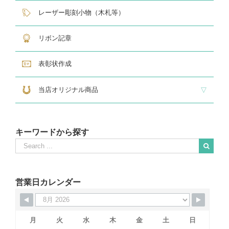
サンドブラスト
レーザー彫刻楯
フルカラーダイレクトプリント
インクジェットプリントエポ
オリジナル木札
レーザー彫刻小物（木札等）
リボン記章
表彰状作成
当店オリジナル商品
『招福の馬蹄』
練馬区公認ねり丸グッズ
キーワードから探す
Search
for:
When autocomplete results are available use up and down arrows to revie
営業日カレンダー
月
火
水
木
金
土
日