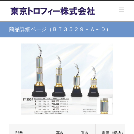
Skip
to
content
商品詳細ページ（ＢＴ３５２９－Ａ～Ｄ）
型番
高さ
重さ
定価（税抜）