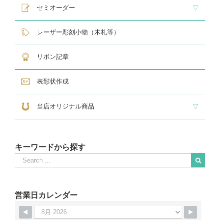
レリーフ交換式各種
民生・緑十字専用楯
自衛隊専用
警察消防関連メダル
セミオーダー
サンドブラスト
レーザー彫刻楯
フルカラーダイレクトプリント
インクジェットプリントエポ
オリジナル木札
レーザー彫刻小物（木札等）
リボン記章
表彰状作成
当店オリジナル商品
『招福の馬蹄』
練馬区公認ねり丸グッズ
キーワードから探す
Search
for:
When autocomplete results are available use up and down arrows to revie
営業日カレンダー