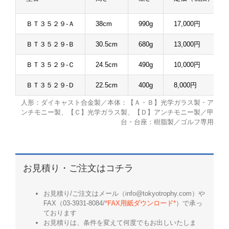
ＢＴ３５２９-Ａ
38cm
990g
17,000円
ＢＴ３５２９-Ｂ
30.5cm
680g
13,000円
ＢＴ３５２９-Ｃ
24.5cm
490g
10,000円
ＢＴ３５２９-Ｄ
22.5cm
400g
8,000円
人形：ダイキャスト合金製／本体：【Ａ・Ｂ】光学ガラス製・ア
ンチモニー製、【Ｃ】光学ガラス製、【Ｄ】アンチモニー製／甲
台・台座：樹脂製／ゴルフ専用
お見積り・ご注文はコチラ
お見積り/ご注文はメール（info@tokyotrophy.com）や
FAX（03-3931-8084/
*FAX用紙ダウンロード*
）で承っ
ております
お見積りは、条件を変えて何度でもお出しいたしま