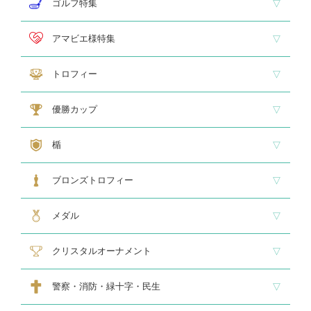
即納品 トロフィー
即納品 優勝カップ
即納品 クリスタル
即納品 特価品
ゴルフ特集
ホールインワン
ゴルフ専用カップ
ゴルフ専用ブロンズ
ゴルフ専用クリスタル
アマビエ様特集
アマビエ木札
アマビエボールチェーンキーホルダー
アマビエトロフィー
トロフィー
大型トロフィー
中型トロフィー１
中型トロフィー２
小型トロフィー
メダル交換式トロフィー
ペナント
優勝カップ
大型・高級カップ
レリーフ交換式カップ
スタンダードカップ
デザインカップ
ゴルフ専用カップ
オニックスカップ
ガラスカップ
カラーカップ
ゴールドカップ
プラスチックカップ
ペナント
楯
スタンダード楯１
スタンダード楯２
スタンダード楯３
ゴルフ・野球・サッカー
その他スポーツ、文化系専用楯
メダル・レリーフ交換式楯
ハローキティ楯
ブロンズトロフィー
スタンダードブロンズ
各種専用ブロンズ
ゴルフ専用ブロンズ
メダル・レリーフ交換式ブロンズ
ハローキティブロンズ
メダル
スタンダードメダル
大きなメダル(70mmφ～)
レリーフ式勲章型メダル
オリジナルメダル
メダルケース
クリスタルオーナメント
スタンダードクリスタル１
スタンダードクリスタル２
ゴルフ専用クリスタル
警察・消防・緑十字・民生