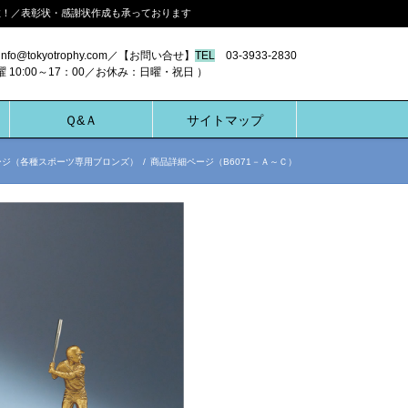
多数！／表彰状・感謝状作成も承っております
nfo@tokyotrophy.com／【お問い合せ】
TEL
03-3933-2830
00～17：00／お休み：日曜・祝日 ）
Ｑ&Ａ
サイトマップ
ージ（各種スポーツ専用ブロンズ）
/
商品詳細ページ（B6071－Ａ～Ｃ）