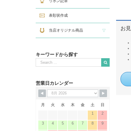
リボン記章
表彰状作成
お見
当店オリジナル商品
『招福の馬蹄』
練馬区公認ねり丸グッズ
キーワードから探す
Search
for:
When autocomplete results are available use up and down
営業日カレンダー
月
火
水
木
金
土
日
1
2
3
4
5
6
7
8
9