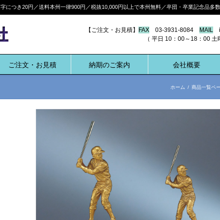
につき20円／送料本州一律900円／税抜10,000円以上で本州無料／卒団・卒業記念品
【ご注文・お見積】
FAX
03-3931-8084
MAIL
i
（ 平日 10：00～18：00 土曜 10:
ご注文・お見積
納期のご案内
会社概要
ホーム
/
商品一覧ペ