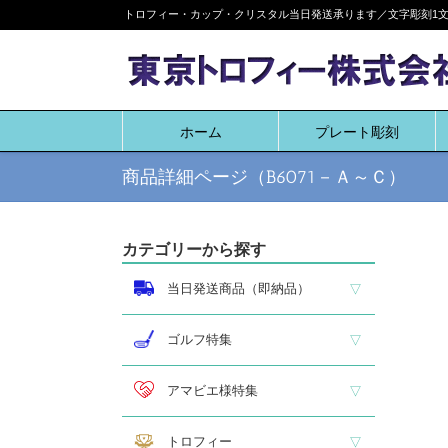
Skip
トロフィー・カップ・クリスタル当日発送承ります／文字彫刻1文字
to
content
ホーム
プレート彫刻
商品詳細ページ（B6071－Ａ～Ｃ）
カテゴリーから探す
当日発送商品（即納品）
即納品 トロフィー
即納品 優勝カップ
即納品 クリスタル
即納品 特価品
ゴルフ特集
ホールインワン
ゴルフ専用カップ
ゴルフ専用ブロンズ
ゴルフ専用クリスタル
アマビエ様特集
アマビエ木札
アマビエボールチェーンキーホルダー
アマビエトロフィー
トロフィー