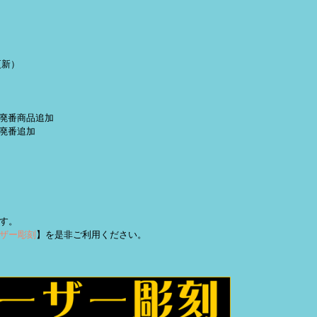
更新）
定・廃番商品追加
 廃番追加
す。
ザー彫刻
】を是非ご利用ください。