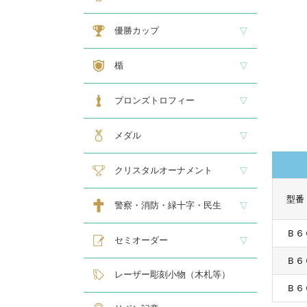
大型トロフィー
中型トロフィー１
中型トロフィー２
小型トロフィー
メダル交換式トロフィー
ペナント
優勝カップ
大型・高級カップ
レリーフ交換式カップ
スタンダードカップ
デザインカップ
ゴルフ専用カップ
オニックスカップ
ガラスカップ
カラーカップ
ゴールドカップ
プラスチックカップ
ペナント
楯
スタンダード楯１
スタンダード楯２
スタンダード楯３
ゴルフ・野球・サッカー
その他スポーツ、文化系専用楯
メダル・レリーフ交換式楯
ハローキティ楯
ブロンズトロフィー
スタンダードブロンズ
各種専用ブロンズ
ゴルフ専用ブロンズ
メダル・レリーフ交換式ブロンズ
ハローキティブロンズ
メダル
スタンダードメダル
大きなメダル(70mmφ～)
レリーフ式勲章型メダル
オリジナルメダル
メダルケース
クリスタルオーナメント
型番
スタンダードクリスタル１
スタンダードクリスタル２
ゴルフ専用クリスタル
警察・消防・緑十字・民生
Ｂ６
レリーフ交換式各種
民生・緑十字専用楯
自衛隊専用
警察消防関連メダル
セミオーダー
Ｂ６
サンドブラスト
レーザー彫刻楯
フルカラーダイレクトプリント
インクジェットプリントエポ
オリジナル木札
レーザー彫刻小物（木札等）
Ｂ６