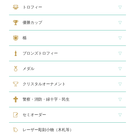
アマビエ木札
アマビエボールチェーンキーホルダー
アマビエトロフィー
トロフィー
大型トロフィー
中型トロフィー１
中型トロフィー２
小型トロフィー
メダル交換式トロフィー
ペナント
優勝カップ
大型・高級カップ
レリーフ交換式カップ
スタンダードカップ
デザインカップ
ゴルフ専用カップ
オニックスカップ
ガラスカップ
カラーカップ
ゴールドカップ
プラスチックカップ
ペナント
楯
スタンダード楯１
スタンダード楯２
スタンダード楯３
ゴルフ・野球・サッカー
その他スポーツ、文化系専用楯
メダル・レリーフ交換式楯
ハローキティ楯
ブロンズトロフィー
スタンダードブロンズ
各種専用ブロンズ
ゴルフ専用ブロンズ
メダル・レリーフ交換式ブロンズ
ハローキティブロンズ
メダル
スタンダードメダル
大きなメダル(70mmφ～)
レリーフ式勲章型メダル
オリジナルメダル
メダルケース
クリスタルオーナメント
スタンダードクリスタル１
スタンダードクリスタル２
ゴルフ専用クリスタル
警察・消防・緑十字・民生
レリーフ交換式各種
民生・緑十字専用楯
自衛隊専用
警察消防関連メダル
セミオーダー
サンドブラスト
レーザー彫刻楯
フルカラーダイレクトプリント
インクジェットプリントエポ
オリジナル木札
レーザー彫刻小物（木札等）