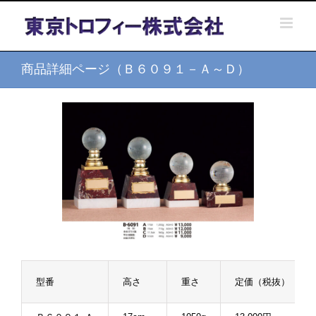
Skip
to
content
商品詳細ページ（Ｂ６０９１－Ａ～Ｄ）
型番
高さ
重さ
定価（税抜）