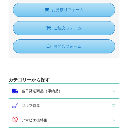
お見積りフォーム
ご注文フォーム
お問合フォーム
カテゴリーから探す
当日発送商品（即納品）
即納品 トロフィー
即納品 優勝カップ
即納品 クリスタル
即納品 特価品
ゴルフ特集
ホールインワン
ゴルフ専用カップ
ゴルフ専用ブロンズ
ゴルフ専用クリスタル
アマビエ様特集