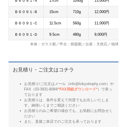
Ｂ６０９１-Ａ
17cm
1050g
13,000円
Ｂ６０９１-Ｂ
15cm
710g
12,000円
Ｂ６０９１-Ｃ
11.5cm
560g
11,000円
Ｂ６０９１-Ｄ
9.5cm
480g
9,000円
本体：ガラス製／甲台：樹脂製／台座：天然石／地球
お見積り・ご注文はコチラ
お見積り/ご注文はメール（info@tokyotrophy.com）や
FAX（03-3931-8084/
*FAX用紙ダウンロード*
）で承っ
ております
お見積りは、条件を変えて何度でもお出しいたしま
す。納得いくまでご相談ください
お見積りのみご希望の場合でも、お気軽にお問合せく
ださい
また、直接ご来店でのご注文も承っております