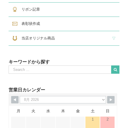
リボン記章
表彰状作成
当店オリジナル商品
『招福の馬蹄』
練馬区公認ねり丸グッズ
キーワードから探す
Search
for:
When autocomplete results are available use up and down arrows to revie
営業日カレンダー
月
火
水
木
金
土
日
1
2