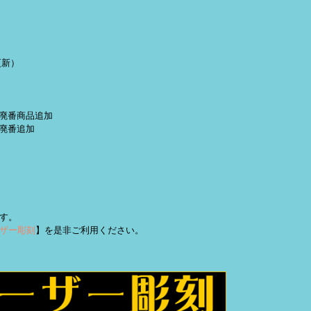
更新）
定・廃番商品追加
 廃番追加
す。
ザー彫刻
】を是非ご利用ください。