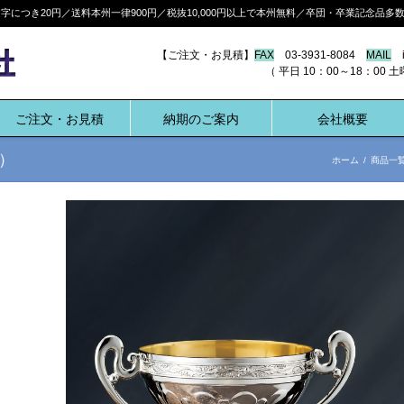
につき20円／送料本州一律900円／税抜10,000円以上で本州無料／卒団・卒業記念品
【ご注文・お見積】
FAX
03-3931-8084
MAIL
i
（ 平日 10：00～18：00 土曜 10:
ご注文・お見積
納期のご案内
会社概要
）
ホーム
/
商品一