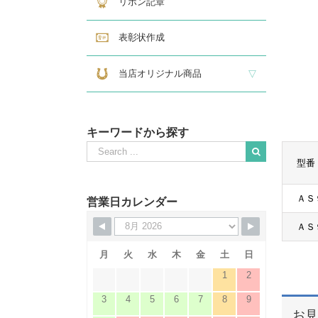
リボン記章
表彰状作成
当店オリジナル商品
『招福の馬蹄』
練馬区公認ねり丸グッズ
キーワードから探す
Search
for:
型番
When autocomplete results are available use up and down
ＡＳ
営業日カレンダー
ＡＳ
月
火
水
木
金
土
日
1
2
3
4
5
6
7
8
9
お見