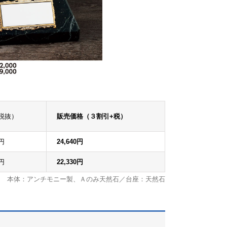
税抜）
販売価格（３割引+税）
xplore by touch or with swipe gestures.
0円
24,640円
0円
22,330円
本体：アンチモニー製、Ａのみ天然石／台座：天然石