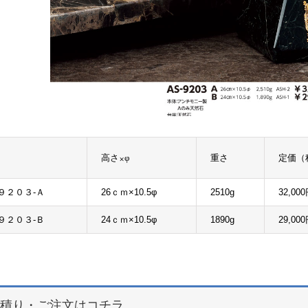
高さ×φ
重さ
定価（
 arrows to review and enter to go to the desired page. Touch device users, e
９２０３-Ａ
26ｃｍ×10.5φ
2510g
32,00
９２０３-Ｂ
24ｃｍ×10.5φ
1890g
29,00
積り・ご注文はコチラ