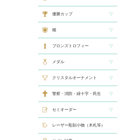
大型トロフィー
中型トロフィー１
中型トロフィー２
小型トロフィー
メダル交換式トロフィー
ペナント
優勝カップ
大型・高級カップ
レリーフ交換式カップ
スタンダードカップ
デザインカップ
ゴルフ専用カップ
オニックスカップ
ガラスカップ
カラーカップ
ゴールドカップ
プラスチックカップ
ペナント
楯
スタンダード楯１
スタンダード楯２
スタンダード楯３
ゴルフ・野球・サッカー
その他スポーツ、文化系専用楯
メダル・レリーフ交換式楯
ハローキティ楯
ブロンズトロフィー
スタンダードブロンズ
各種専用ブロンズ
ゴルフ専用ブロンズ
メダル・レリーフ交換式ブロンズ
ハローキティブロンズ
メダル
スタンダードメダル
大きなメダル(70mmφ～)
レリーフ式勲章型メダル
オリジナルメダル
メダルケース
クリスタルオーナメント
スタンダードクリスタル１
スタンダードクリスタル２
ゴルフ専用クリスタル
警察・消防・緑十字・民生
レリーフ交換式各種
民生・緑十字専用楯
自衛隊専用
警察消防関連メダル
セミオーダー
サンドブラスト
レーザー彫刻楯
フルカラーダイレクトプリント
インクジェットプリントエポ
オリジナル木札
レーザー彫刻小物（木札等）