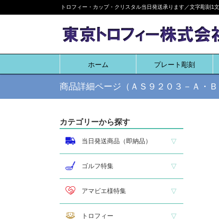
Skip
トロフィー・カップ・クリスタル当日発送承ります／文字彫刻1文字
to
content
ホーム
プレート彫刻
商品詳細ページ（ＡＳ９２０３－Ａ・Ｂ
カテゴリーから探す
当日発送商品（即納品）
即納品 トロフィー
即納品 優勝カップ
即納品 クリスタル
即納品 特価品
ゴルフ特集
ホールインワン
ゴルフ専用カップ
ゴルフ専用ブロンズ
ゴルフ専用クリスタル
アマビエ様特集
アマビエ木札
アマビエボールチェーンキーホルダー
アマビエトロフィー
トロフィー