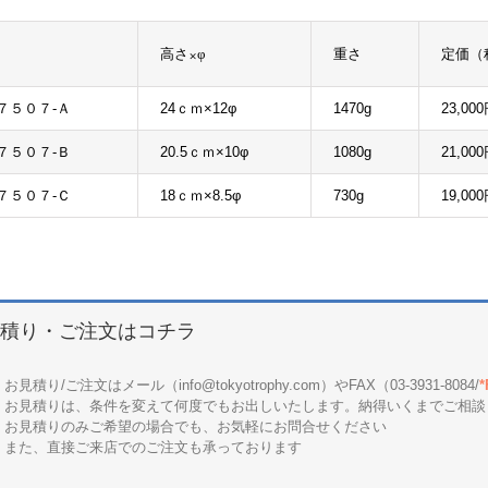
高さ×φ
重さ
定価（
７５０７-Ａ
24ｃｍ×12φ
1470g
23,00
７５０７-Ｂ
20.5ｃｍ×10φ
1080g
21,00
７５０７-Ｃ
18ｃｍ×8.5φ
730g
19,00
積り・ご注文はコチラ
お見積り/ご注文はメール（info@tokyotrophy.com）やFAX（03-3931-8084/
お見積りは、条件を変えて何度でもお出しいたします。納得いくまでご相談
お見積りのみご希望の場合でも、お気軽にお問合せください
また、直接ご来店でのご注文も承っております