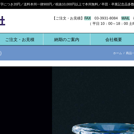
につき20円／送料本州一律900円／税抜10,000円以上で本州無料／卒団・卒業記念品
【ご注文・お見積】
FAX
03-3931-8084
MAIL
i
（ 平日 10：00～18：00 土曜 10:
ご注文・お見積
納期のご案内
会社概要
）
ホーム
/
商品