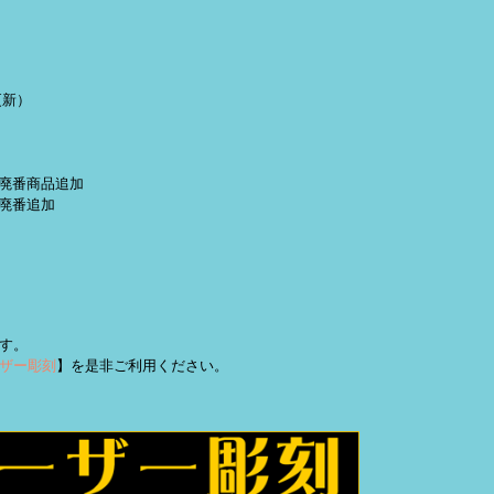
更新）
定・廃番商品追加
 廃番追加
す。
ザー彫刻
】を是非ご利用ください。