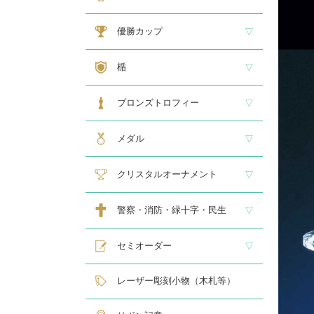
大型トロフィー
中型トロフィー１
中型トロフィー２
小型トロフィー
メダル交換式トロフィー
ペナント
優勝カップ
大型・高級カップ
レリーフ交換式カップ
スタンダードカップ
デザインカップ
ゴルフ専用カップ
オニックスカップ
ガラスカップ
カラーカップ
ゴールドカップ
プラスチックカップ
ペナント
楯
スタンダード楯１
スタンダード楯２
スタンダード楯３
ゴルフ・野球・サッカー
その他スポーツ、文化系専用楯
メダル・レリーフ交換式楯
ハローキティ楯
ブロンズトロフィー
スタンダードブロンズ
各種専用ブロンズ
ゴルフ専用ブロンズ
メダル・レリーフ交換式ブロンズ
ハローキティブロンズ
メダル
スタンダードメダル
大きなメダル(70mmφ～)
レリーフ式勲章型メダル
オリジナルメダル
メダルケース
クリスタルオーナメント
スタンダードクリスタル１
スタンダードクリスタル２
ゴルフ専用クリスタル
警察・消防・緑十字・民生
レリーフ交換式各種
民生・緑十字専用楯
自衛隊専用
警察消防関連メダル
セミオーダー
サンドブラスト
レーザー彫刻楯
フルカラーダイレクトプリント
インクジェットプリントエポ
オリジナル木札
レーザー彫刻小物（木札等）