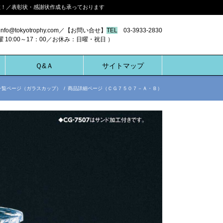
多数！／表彰状・感謝状作成も承っております
nfo@tokyotrophy.com／【お問い合せ】
TEL
03-3933-2830
00～17：00／お休み：日曜・祝日 ）
Ｑ&Ａ
サイトマップ
一覧ページ（ガラスカップ）
/
商品詳細ページ（ＣＧ７５０７－Ａ・Ｂ）