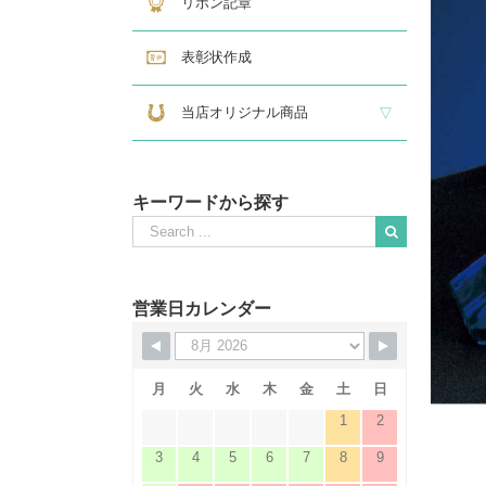
リボン記章
表彰状作成
当店オリジナル商品
『招福の馬蹄』
練馬区公認ねり丸グッズ
キーワードから探す
Search
for:
When autocomplete results are available use up and down
営業日カレンダー
月
火
水
木
金
土
日
1
2
3
4
5
6
7
8
9