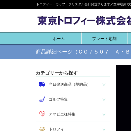
Skip
トロフィー・カップ・クリスタル当日発送承ります／文字彫刻1文字
to
content
ホーム
プレート彫刻
商品詳細ページ（ＣＧ７５０７－Ａ・Ｂ
カテゴリーから探す
当日発送商品（即納品）
即納品 トロフィー
即納品 優勝カップ
即納品 クリスタル
即納品 特価品
ゴルフ特集
ホールインワン
ゴルフ専用カップ
ゴルフ専用ブロンズ
ゴルフ専用クリスタル
アマビエ様特集
アマビエ木札
アマビエボールチェーンキーホルダー
アマビエトロフィー
トロフィー