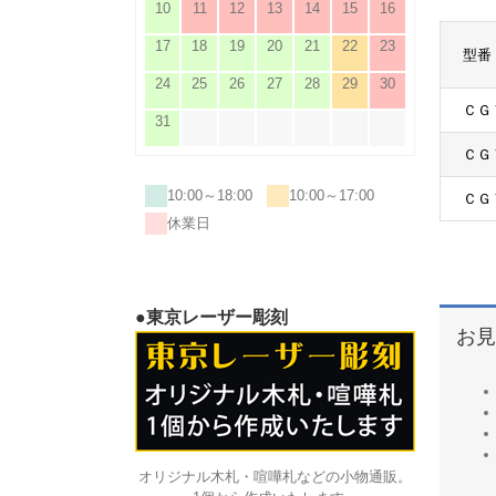
10
11
12
13
14
15
16
17
18
19
20
21
22
23
型番
24
25
26
27
28
29
30
ＣＧ
31
ＣＧ
10:00～18:00
10:00～17:00
ＣＧ
休業日
●東京レーザー彫刻
お見
オリジナル木札・喧嘩札などの小物通販。