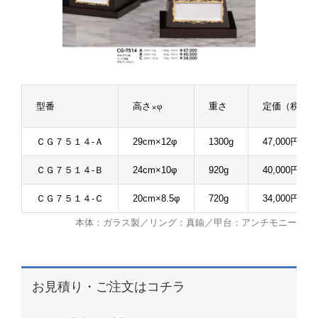
型番
高さ×φ
重さ
定価（税抜）
ＣＧ７５１４-Ａ
29cm×12φ
1300g
47,000円
ＣＧ７５１４-Ｂ
24cm×10φ
920g
40,000円
ＣＧ７５１４-Ｃ
20cm×8.5φ
720g
34,000円
本体：ガラス製／リング：真鍮／甲台：アンチモニー
お見積り・ご注文はコチラ