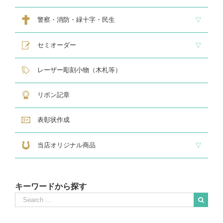
スタンダードクリスタル１
スタンダードクリスタル２
ゴルフ専用クリスタル
警察・消防・緑十字・民生
レリーフ交換式各種
民生・緑十字専用楯
自衛隊専用
警察消防関連メダル
セミオーダー
サンドブラスト
レーザー彫刻楯
フルカラーダイレクトプリント
インクジェットプリントエポ
オリジナル木札
レーザー彫刻小物（木札等）
リボン記章
表彰状作成
当店オリジナル商品
『招福の馬蹄』
練馬区公認ねり丸グッズ
キーワードから探す
Search
for:
When autocomplete results are available use up and down arrows to revie