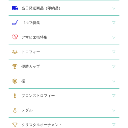
当日発送商品（即納品）
即納品 トロフィー
即納品 優勝カップ
即納品 クリスタル
即納品 特価品
ゴルフ特集
ホールインワン
ゴルフ専用カップ
ゴルフ専用ブロンズ
ゴルフ専用クリスタル
アマビエ様特集
アマビエ木札
アマビエボールチェーンキーホルダー
アマビエトロフィー
トロフィー
大型トロフィー
中型トロフィー１
中型トロフィー２
小型トロフィー
メダル交換式トロフィー
ペナント
優勝カップ
大型・高級カップ
レリーフ交換式カップ
スタンダードカップ
デザインカップ
ゴルフ専用カップ
オニックスカップ
ガラスカップ
カラーカップ
ゴールドカップ
プラスチックカップ
ペナント
楯
スタンダード楯１
スタンダード楯２
スタンダード楯３
ゴルフ・野球・サッカー
その他スポーツ、文化系専用楯
メダル・レリーフ交換式楯
ハローキティ楯
ブロンズトロフィー
スタンダードブロンズ
各種専用ブロンズ
ゴルフ専用ブロンズ
メダル・レリーフ交換式ブロンズ
ハローキティブロンズ
メダル
スタンダードメダル
大きなメダル(70mmφ～)
レリーフ式勲章型メダル
オリジナルメダル
メダルケース
クリスタルオーナメント