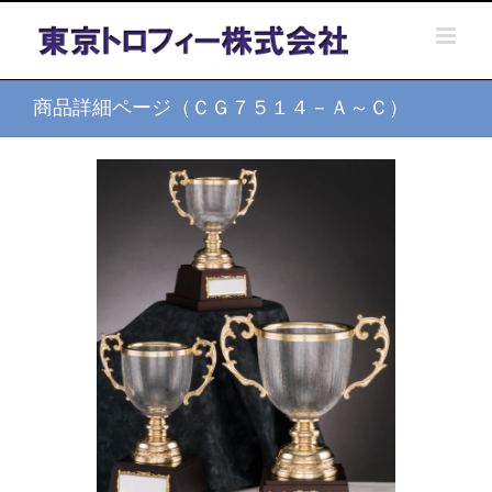
Skip
to
content
商品詳細ページ（ＣＧ７５１４－Ａ～Ｃ）