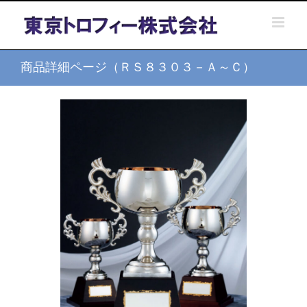
Skip
to
content
商品詳細ページ（ＲＳ８３０３－Ａ～Ｃ）