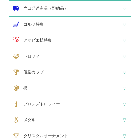
当日発送商品（即納品）
即納品 トロフィー
即納品 優勝カップ
即納品 クリスタル
即納品 特価品
ゴルフ特集
ホールインワン
ゴルフ専用カップ
ゴルフ専用ブロンズ
ゴルフ専用クリスタル
アマビエ様特集
アマビエ木札
アマビエボールチェーンキーホルダー
アマビエトロフィー
トロフィー
大型トロフィー
中型トロフィー１
中型トロフィー２
小型トロフィー
メダル交換式トロフィー
ペナント
優勝カップ
大型・高級カップ
レリーフ交換式カップ
スタンダードカップ
デザインカップ
ゴルフ専用カップ
オニックスカップ
ガラスカップ
カラーカップ
ゴールドカップ
プラスチックカップ
ペナント
楯
スタンダード楯１
スタンダード楯２
スタンダード楯３
ゴルフ・野球・サッカー
その他スポーツ、文化系専用楯
メダル・レリーフ交換式楯
ハローキティ楯
ブロンズトロフィー
スタンダードブロンズ
各種専用ブロンズ
ゴルフ専用ブロンズ
メダル・レリーフ交換式ブロンズ
ハローキティブロンズ
メダル
スタンダードメダル
大きなメダル(70mmφ～)
レリーフ式勲章型メダル
オリジナルメダル
メダルケース
クリスタルオーナメント