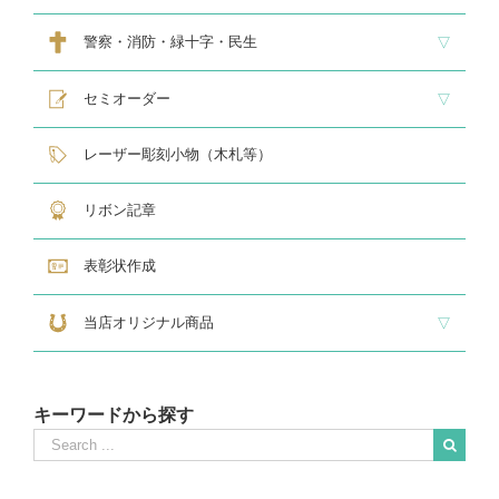
スタンダードクリスタル１
スタンダードクリスタル２
ゴルフ専用クリスタル
警察・消防・緑十字・民生
レリーフ交換式各種
民生・緑十字専用楯
自衛隊専用
警察消防関連メダル
セミオーダー
サンドブラスト
レーザー彫刻楯
フルカラーダイレクトプリント
インクジェットプリントエポ
オリジナル木札
レーザー彫刻小物（木札等）
リボン記章
表彰状作成
当店オリジナル商品
『招福の馬蹄』
練馬区公認ねり丸グッズ
キーワードから探す
Search
for:
When autocomplete results are available use up and down arrows to revie