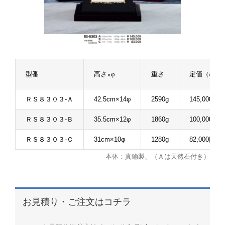
型番
高さ×φ
重さ
定価（税抜
ＲＳ８３０３-Ａ
42.5cm×14φ
2590g
145,000円
ＲＳ８３０３-Ｂ
35.5cm×12φ
1860g
100,000円
ＲＳ８３０３-Ｃ
31cm×10φ
1280g
82,000円
本体：真鍮製、（Ａは天然石付き）
お見積り・ご注文はコチラ