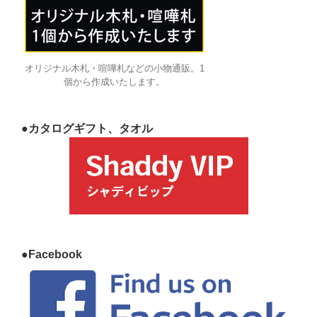
オリジナル木札・喧嘩札などの小物通販。1
個から作成いたします。
●カタログギフト、タオル
●Facebook