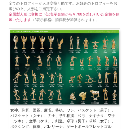
全てのトロフィーが人形交換可能です。お好みのトロフィーをお
選びの上、人形をご指定下さい。
金属製人形は交換に下記表示金額から￥700を差し引いた金額を頂
戴いたします
（*表示価格に消費税が加算されます）。
女神、珠算、囲碁、麻雀、将棋、ワシ、バスケット（男子）、
バスケット（女子）、力士、学生相撲、和弓、ナギナタ、空手
（ツキ）、空手（ケリ）、剣道、卓球（男子）卓球（女子）、
ボクシング、体操、バレリーナ、ゲートボールマレットゴル