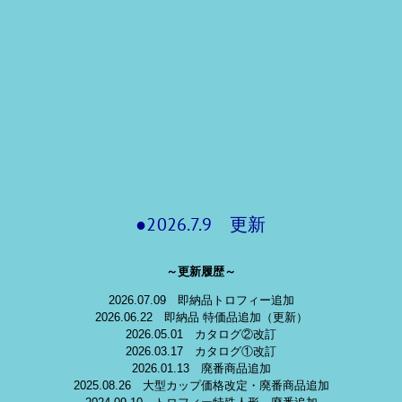
●2026.7.9 更新
～更新履歴～
2026.07.09 即納品トロフィー追加
2026.06.22 即納品 特価品追加（更新）
2026.05.01 カタログ②改訂
2026.03.17 カタログ①改訂
2026.01.13 廃番商品追加
2025.08.26 大型カップ価格改定・廃番商品追加