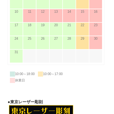
10
11
12
13
14
15
16
17
18
19
20
21
22
23
24
25
26
27
28
29
30
31
10:00～18:00
10:00～17:00
休業日
●東京レーザー彫刻