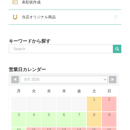
表彰状作成
当店オリジナル商品
『招福の馬蹄』
練馬区公認ねり丸グッズ
キーワードから探す
Search
for:
When autocomplete results are available use up and down arrows to revie
営業日カレンダー
月
火
水
木
金
土
日
1
2
3
4
5
6
7
8
9