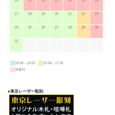
10
11
12
13
14
15
16
17
18
19
20
21
22
23
24
25
26
27
28
29
30
31
10:00～18:00
10:00～17:00
休業日
●東京レーザー彫刻