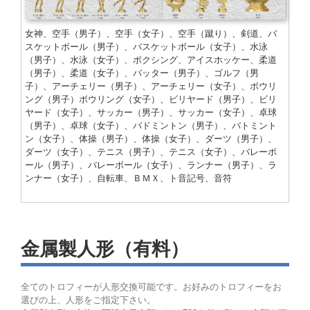
女神、空手（男子）、空手（女子）、空手（蹴り）、剣道、バ
スケットボール（男子）、バスケットボール（女子）、水泳
（男子）、水泳（女子）、ボクシング、アイスホッケー、柔道
（男子）、柔道（女子）、バッター（男子）、ゴルフ（男
子）、アーチェリー（男子）、アーチェリー（女子）、ボウリ
ング（男子）ボウリング（女子）、ビリヤード（男子）、ビリ
ヤード（女子）、サッカー（男子）、サッカー（女子）、卓球
（男子）、卓球（女子）、バドミントン（男子）、バトミント
ン（女子）、体操（男子）、体操（女子）、ダーツ（男子）、
ダーツ（女子）、テニス（男子）、テニス（女子）、バレーボ
ール（男子）、バレーボール（女子）、ランナー（男子）、ラ
ンナー（女子）、自転車、ＢＭＸ、ト音記号、音符
金属製人形（有料）
全てのトロフィーが人形交換可能です。お好みのトロフィーをお
選びの上、人形をご指定下さい。