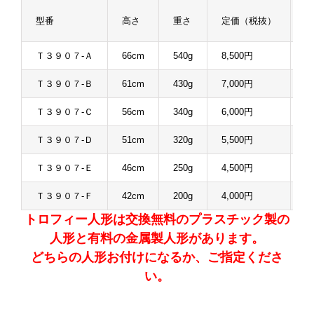
型番
高さ
重さ
定価（税抜）
販
Ｔ３９０７-Ａ
66cm
540g
8,500円
6
Ｔ３９０７-Ｂ
61cm
430g
7,000円
5
Ｔ３９０７-Ｃ
56cm
340g
6,000円
4
Ｔ３９０７-Ｄ
51cm
320g
5,500円
4
Ｔ３９０７-Ｅ
46cm
250g
4,500円
3
Ｔ３９０７-Ｆ
42cm
200g
4,000円
3
トロフィー人形は交換無料のプラスチック製の
人形と有料の金属製人形があります。
どちらの人形お付けになるか、ご指定くださ
い。