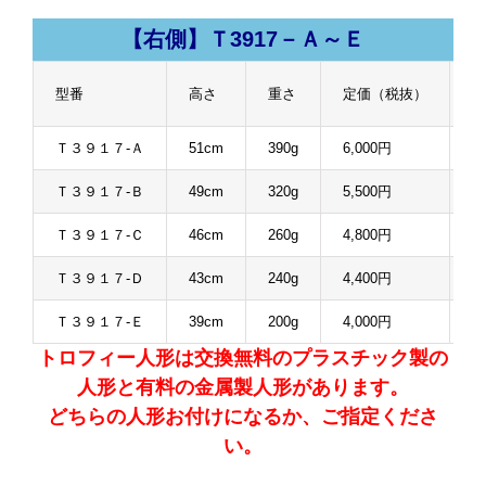
【右側】Ｔ3917－Ａ～Ｅ
型番
高さ
重さ
定価（税抜）
販
Ｔ３９１７-Ａ
51cm
390g
6,000円
4
Ｔ３９１７-Ｂ
49cm
320g
5,500円
4
Ｔ３９１７-Ｃ
46cm
260g
4,800円
3
Ｔ３９１７-Ｄ
43cm
240g
4,400円
3
Ｔ３９１７-Ｅ
39cm
200g
4,000円
3
トロフィー人形は交換無料のプラスチック製の
人形と有料の金属製人形があります。
どちらの人形お付けになるか、ご指定くださ
い。