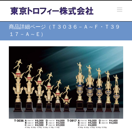
Skip
to
content
商品詳細ページ（Ｔ３０３６－Ａ～Ｆ・Ｔ３９
１７－Ａ～Ｅ）