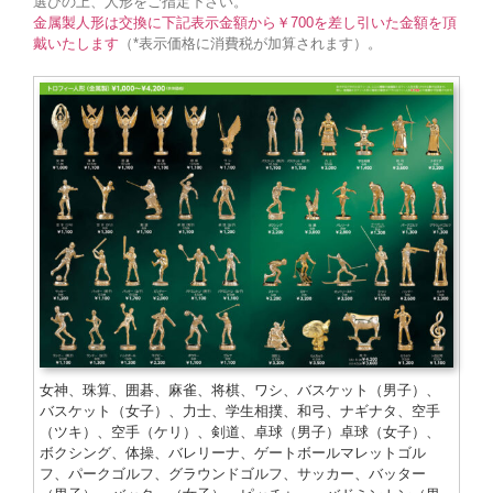
選びの上、人形をご指定下さい。
金属製人形は交換に下記表示金額から￥700を差し引いた金額を頂
戴いたします
（*表示価格に消費税が加算されます）。
女神、珠算、囲碁、麻雀、将棋、ワシ、バスケット（男子）、
バスケット（女子）、力士、学生相撲、和弓、ナギナタ、空手
（ツキ）、空手（ケリ）、剣道、卓球（男子）卓球（女子）、
ボクシング、体操、バレリーナ、ゲートボールマレットゴル
フ、パークゴルフ、グラウンドゴルフ、サッカー、バッター