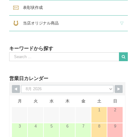
表彰状作成
当店オリジナル商品
『招福の馬蹄』
練馬区公認ねり丸グッズ
キーワードから探す
Search
for:
When autocomplete results are available use up and down arrows to revie
営業日カレンダー
月
火
水
木
金
土
日
1
2
3
4
5
6
7
8
9