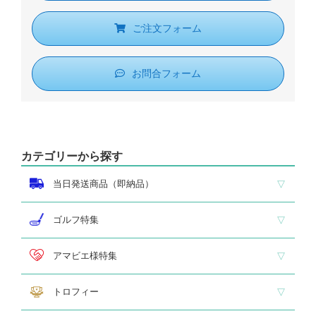
ご注文フォーム
お問合フォーム
カテゴリーから探す
当日発送商品（即納品）
即納品 トロフィー
即納品 優勝カップ
即納品 クリスタル
即納品 特価品
ゴルフ特集
ホールインワン
ゴルフ専用カップ
ゴルフ専用ブロンズ
ゴルフ専用クリスタル
アマビエ様特集
アマビエ木札
アマビエボールチェーンキーホルダー
アマビエトロフィー
トロフィー