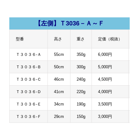
【左側】Ｔ3036－Ａ～Ｆ
型番
高さ
重さ
定価（税抜）
販
Ｔ３０３６-Ａ
55cm
350g
6,000円
4
Ｔ３０３６-Ｂ
50cm
300g
5,000円
3
Ｔ３０３６-Ｃ
46cm
240g
4,500円
3
Ｔ３０３６-Ｄ
41cm
220g
4,000円
3
Ｔ３０３６-Ｅ
34cm
190g
3,500円
2
Ｔ３０３６-Ｆ
29cm
150g
3,000円
2