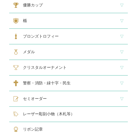
大型トロフィー
中型トロフィー１
中型トロフィー２
小型トロフィー
メダル交換式トロフィー
ペナント
優勝カップ
大型・高級カップ
レリーフ交換式カップ
スタンダードカップ
デザインカップ
ゴルフ専用カップ
オニックスカップ
ガラスカップ
カラーカップ
ゴールドカップ
プラスチックカップ
ペナント
楯
スタンダード楯１
スタンダード楯２
スタンダード楯３
ゴルフ・野球・サッカー
その他スポーツ、文化系専用楯
メダル・レリーフ交換式楯
ハローキティ楯
ブロンズトロフィー
スタンダードブロンズ
各種専用ブロンズ
ゴルフ専用ブロンズ
メダル・レリーフ交換式ブロンズ
ハローキティブロンズ
メダル
スタンダードメダル
大きなメダル(70mmφ～)
レリーフ式勲章型メダル
オリジナルメダル
メダルケース
クリスタルオーナメント
スタンダードクリスタル１
スタンダードクリスタル２
ゴルフ専用クリスタル
警察・消防・緑十字・民生
レリーフ交換式各種
民生・緑十字専用楯
自衛隊専用
警察消防関連メダル
セミオーダー
サンドブラスト
レーザー彫刻楯
フルカラーダイレクトプリント
インクジェットプリントエポ
オリジナル木札
レーザー彫刻小物（木札等）
リボン記章