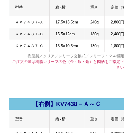
型番
縦×横
重さ
定価（税抜
ＫＶ７４３７-Ａ
17.5×13.5cm
240g
2,800円
ＫＶ７４３７-Ｂ
15.5×12cm
180g
2,400円
ＫＶ７４３７-Ｃ
13.5×10.5cm
130g
1,800円
樹脂製／クリア／レリーフ交換式／レリーフ：２４種類
ご注文の際は樹脂レリーフの色（金・銀・銅）と図柄をご指定下
さい
【右側】KV7438－Ａ～Ｃ
型番
縦×横
重さ
定価（税抜