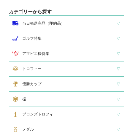
カテゴリーから探す
当日発送商品（即納品）
即納品 トロフィー
即納品 優勝カップ
即納品 クリスタル
即納品 特価品
ゴルフ特集
ホールインワン
ゴルフ専用カップ
ゴルフ専用ブロンズ
ゴルフ専用クリスタル
アマビエ様特集
アマビエ木札
アマビエボールチェーンキーホルダー
アマビエトロフィー
トロフィー
大型トロフィー
中型トロフィー１
中型トロフィー２
小型トロフィー
メダル交換式トロフィー
ペナント
優勝カップ
大型・高級カップ
レリーフ交換式カップ
スタンダードカップ
デザインカップ
ゴルフ専用カップ
オニックスカップ
ガラスカップ
カラーカップ
ゴールドカップ
プラスチックカップ
ペナント
楯
スタンダード楯１
スタンダード楯２
スタンダード楯３
ゴルフ・野球・サッカー
その他スポーツ、文化系専用楯
メダル・レリーフ交換式楯
ハローキティ楯
ブロンズトロフィー
スタンダードブロンズ
各種専用ブロンズ
ゴルフ専用ブロンズ
メダル・レリーフ交換式ブロンズ
ハローキティブロンズ
メダル