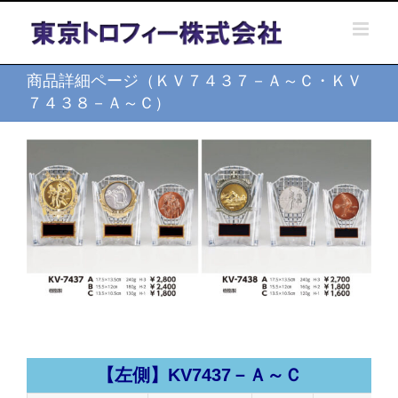
Skip
to
content
商品詳細ページ（ＫＶ７４３７－Ａ～Ｃ・ＫＶ
７４３８－Ａ～Ｃ）
【左側】KV7437－Ａ～Ｃ