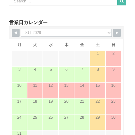
for:
When autocomplete results are available use up and down arrows to revie
営業日カレンダー
月
火
水
木
金
土
日
1
2
3
4
5
6
7
8
9
10
11
12
13
14
15
16
17
18
19
20
21
22
23
24
25
26
27
28
29
30
31