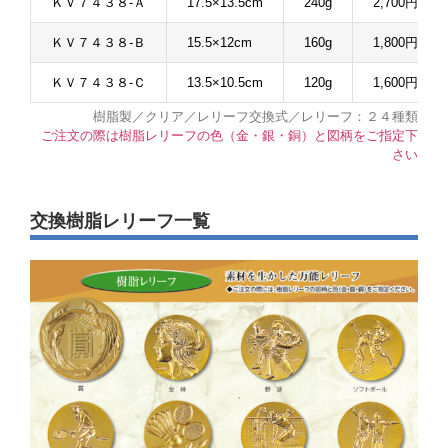
ＫＶ７４３８-Ａ
17.5×13.5cm
240g
2,700円
ＫＶ７４３８-Ｂ
15.5×12cm
160g
1,800円
ＫＶ７４３８-Ｃ
13.5×10.5cm
120g
1,600円
樹脂製／クリア／レリーフ交換式／レリーフ：２４種類
ご注文の際は樹脂レリーフの色（金・銀・銅）と図柄をご指定下
さい
交換樹脂レリーフ一覧