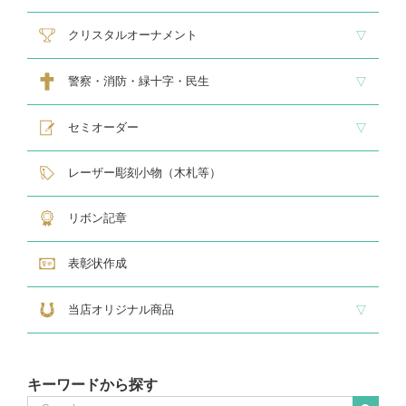
スタンダードメダル
大きなメダル(70mmφ～)
レリーフ式勲章型メダル
オリジナルメダル
メダルケース
クリスタルオーナメント
スタンダードクリスタル１
スタンダードクリスタル２
ゴルフ専用クリスタル
警察・消防・緑十字・民生
レリーフ交換式各種
民生・緑十字専用楯
自衛隊専用
警察消防関連メダル
セミオーダー
サンドブラスト
レーザー彫刻楯
フルカラーダイレクトプリント
インクジェットプリントエポ
オリジナル木札
レーザー彫刻小物（木札等）
リボン記章
表彰状作成
当店オリジナル商品
『招福の馬蹄』
練馬区公認ねり丸グッズ
キーワードから探す
Search