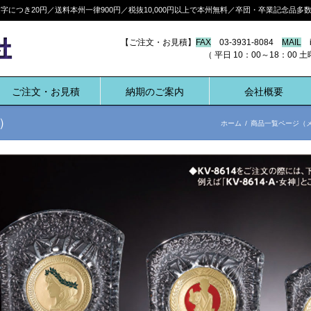
につき20円／送料本州一律900円／税抜10,000円以上で本州無料／卒団・卒業記念品
【ご注文・お見積】
FAX
03-3931-8084
MAIL
i
（ 平日 10：00～18：00 土曜 10:
ご注文・お見積
納期のご案内
会社概要
）
ホーム
/
商品一覧ページ（