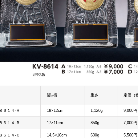
縦×横
重さ
定価（
８６１４-Ａ
19×12cm
1,120g
9,000円
８６１４-Ｂ
17×11cm
850g
7,000円
８６１４-Ｃ
14.5×10cm
600g
5,500円