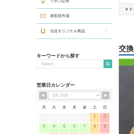
リボン記章
ＫＶ
表彰状作成
当店オリジナル商品
『招福の馬蹄』
練馬区公認ねり丸グッズ
交
キーワードから探す
Search
for:
When autocomplete results are available use up and down
営業日カレンダー
月
火
水
木
金
土
日
1
2
3
4
5
6
7
8
9