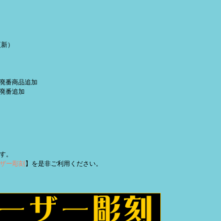
更新）
定・廃番商品追加
 廃番追加
す。
ザー彫刻
】を是非ご利用ください。