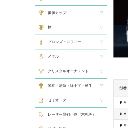
大型トロフィー
中型トロフィー１
中型トロフィー２
小型トロフィー
メダル交換式トロフィー
ペナント
優勝カップ
大型・高級カップ
レリーフ交換式カップ
スタンダードカップ
デザインカップ
ゴルフ専用カップ
オニックスカップ
ガラスカップ
カラーカップ
ゴールドカップ
プラスチックカップ
ペナント
楯
スタンダード楯１
スタンダード楯２
スタンダード楯３
ゴルフ・野球・サッカー
その他スポーツ、文化系専用楯
メダル・レリーフ交換式楯
ハローキティ楯
ブロンズトロフィー
スタンダードブロンズ
各種専用ブロンズ
ゴルフ専用ブロンズ
メダル・レリーフ交換式ブロンズ
ハローキティブロンズ
メダル
スタンダードメダル
大きなメダル(70mmφ～)
レリーフ式勲章型メダル
オリジナルメダル
メダルケース
クリスタルオーナメント
スタンダードクリスタル１
スタンダードクリスタル２
ゴルフ専用クリスタル
警察・消防・緑十字・民生
型番
レリーフ交換式各種
民生・緑十字専用楯
自衛隊専用
警察消防関連メダル
セミオーダー
ＫＶ
サンドブラスト
レーザー彫刻楯
フルカラーダイレクトプリント
インクジェットプリントエポ
オリジナル木札
ＫＶ
レーザー彫刻小物（木札等）
ＫＶ