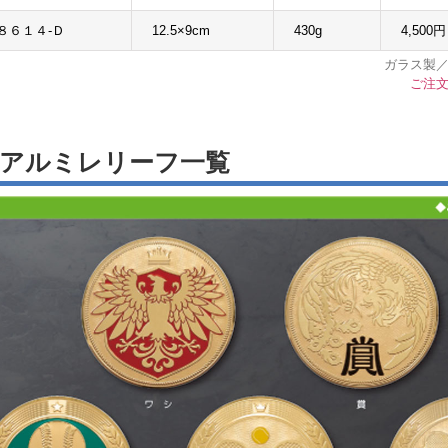
８６１４-Ｄ
12.5×9cm
430g
4,500円
ガラス製
ご注文
換アルミレリーフ一覧
 arrows to review and enter to go to the desired page. Touch device users, e