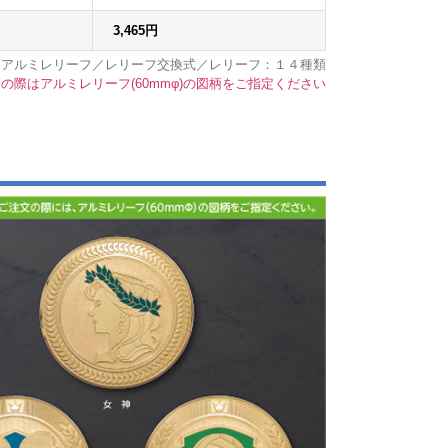
3,465円
／アルミレリーフ／レリーフ交換式／レリーフ：１４種類
の際はアルミレリーフ(60mmφ)の図柄をご指定ください
xplore by touch or with swipe gestures.