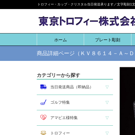
Skip
トロフィー・カップ・クリスタル当日発送承ります／文字彫刻1文字
to
content
ホーム
プレート彫刻
商品詳細ページ（ＫＶ８６１４－Ａ～Ｄ
カテゴリーから探す
当日発送商品（即納品）
即納品 トロフィー
即納品 優勝カップ
即納品 クリスタル
即納品 特価品
ゴルフ特集
ホールインワン
ゴルフ専用カップ
ゴルフ専用ブロンズ
ゴルフ専用クリスタル
アマビエ様特集
アマビエ木札
アマビエボールチェーンキーホルダー
アマビエトロフィー
トロフィー