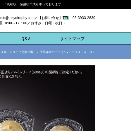
多数！／表彰状・感謝状作成も承っております
nfo@tokyotrophy.com／【お問い合せ】
TEL
03-3933-2830
00～17：00／お休み：日曜・祝日 ）
Ｑ&Ａ
サイトマップ
メダル・レリーフ交換式楯）
/
商品詳細ページ（ＫＶ８６１４－Ａ～Ｄ）