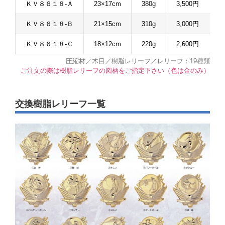
ＫＶ８６１８-Ａ
23×17cm
380g
3,500円
ＫＶ８６１８-Ｂ
21×15cm
310g
3,000円
ＫＶ８６１８-Ｃ
18×12cm
220g
2,600円
圧縮材／木目／樹脂レリーフ／レリーフ：19種類
ご注文の際は樹脂レリーフの図柄をご指定下さい（色は金のみ）
交換樹脂レリーフ一覧