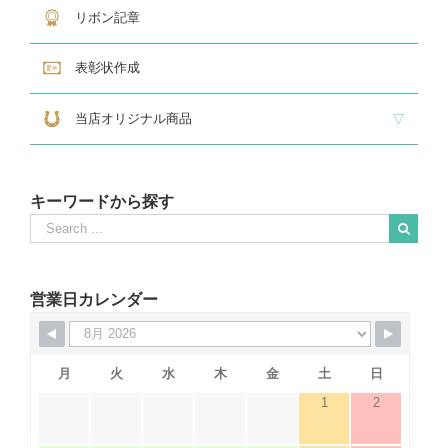
リボン記章
表彰状作成
当店オリジナル商品
『招福の馬蹄』
練馬区公認ねり丸グッズ
キーワードから探す
Search
for:
When autocomplete results are available use up and down arrows to revie
営業日カレンダー
月
火
水
木
金
土
日
1
2