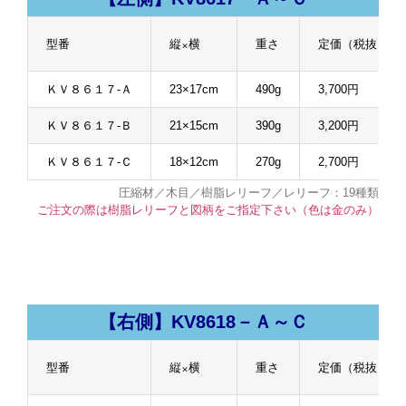
型番
縦×横
重さ
定価（税抜）
ＫＶ８６１７-Ａ
23×17cm
490g
3,700円
ＫＶ８６１７-Ｂ
21×15cm
390g
3,200円
ＫＶ８６１７-Ｃ
18×12cm
270g
2,700円
圧縮材／木目／樹脂レリーフ／レリーフ：19種類
ご注文の際は樹脂レリーフと図柄をご指定下さい（色は金のみ）
【右側】KV8618－Ａ～Ｃ
型番
縦×横
重さ
定価（税抜）