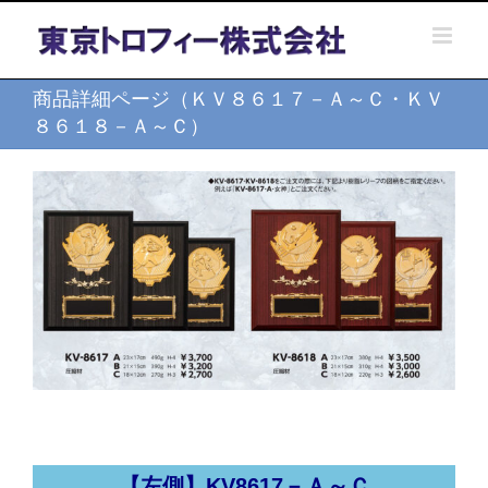
Skip
to
content
商品詳細ページ（ＫＶ８６１７－Ａ～Ｃ・ＫＶ
８６１８－Ａ～Ｃ）
【左側】KV8617－Ａ～Ｃ