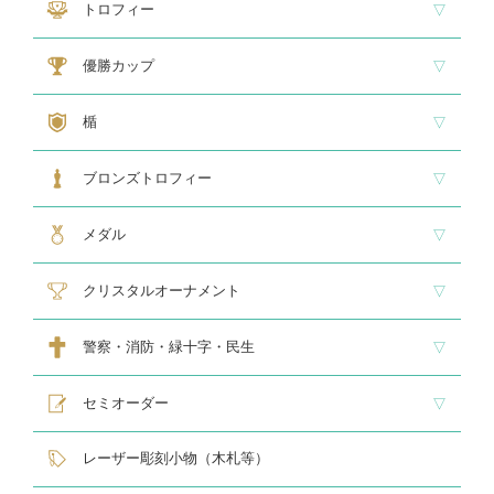
アマビエ木札
アマビエボールチェーンキーホルダー
アマビエトロフィー
トロフィー
大型トロフィー
中型トロフィー１
中型トロフィー２
小型トロフィー
メダル交換式トロフィー
ペナント
優勝カップ
大型・高級カップ
レリーフ交換式カップ
スタンダードカップ
デザインカップ
ゴルフ専用カップ
オニックスカップ
ガラスカップ
カラーカップ
ゴールドカップ
プラスチックカップ
ペナント
楯
スタンダード楯１
スタンダード楯２
スタンダード楯３
ゴルフ・野球・サッカー
その他スポーツ、文化系専用楯
メダル・レリーフ交換式楯
ハローキティ楯
ブロンズトロフィー
スタンダードブロンズ
各種専用ブロンズ
ゴルフ専用ブロンズ
メダル・レリーフ交換式ブロンズ
ハローキティブロンズ
メダル
スタンダードメダル
大きなメダル(70mmφ～)
レリーフ式勲章型メダル
オリジナルメダル
メダルケース
クリスタルオーナメント
スタンダードクリスタル１
スタンダードクリスタル２
ゴルフ専用クリスタル
警察・消防・緑十字・民生
レリーフ交換式各種
民生・緑十字専用楯
自衛隊専用
警察消防関連メダル
セミオーダー
サンドブラスト
レーザー彫刻楯
フルカラーダイレクトプリント
インクジェットプリントエポ
オリジナル木札
レーザー彫刻小物（木札等）