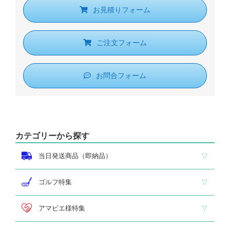
お見積りフォーム
ご注文フォーム
お問合フォーム
カテゴリーから探す
当日発送商品（即納品）
即納品 トロフィー
即納品 優勝カップ
即納品 クリスタル
即納品 特価品
ゴルフ特集
ホールインワン
ゴルフ専用カップ
ゴルフ専用ブロンズ
ゴルフ専用クリスタル
アマビエ様特集