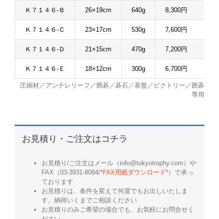
Ｋ７１４６-Ｂ
26×19cm
640g
8,300円
Ｋ７１４６-Ｃ
23×17cm
530g
7,600円
Ｋ７１４６-Ｄ
21×15cm
470g
7,200円
Ｋ７１４６-Ｅ
18×12cm
300g
6,700円
圧縮材／アンチレリーフ／囲碁／碁石／基盤／ビクトリー／囲碁
専用
お見積り・ご注文はコチラ
お見積り/ご注文はメール（info@tokyotrophy.com）や
FAX（03-3931-8084/
*FAX用紙ダウンロード*
）で承っ
ております
お見積りは、条件を変えて何度でもお出しいたしま
す。納得いくまでご相談ください
お見積りのみご希望の場合でも、お気軽にお問合せく
ださい