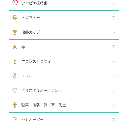
ホールインワン
ゴルフ専用カップ
ゴルフ専用ブロンズ
ゴルフ専用クリスタル
アマビエ様特集
アマビエ木札
アマビエボールチェーンキーホルダー
アマビエトロフィー
トロフィー
大型トロフィー
中型トロフィー１
中型トロフィー２
小型トロフィー
メダル交換式トロフィー
ペナント
優勝カップ
大型・高級カップ
レリーフ交換式カップ
スタンダードカップ
デザインカップ
ゴルフ専用カップ
オニックスカップ
ガラスカップ
カラーカップ
ゴールドカップ
プラスチックカップ
ペナント
楯
スタンダード楯１
スタンダード楯２
スタンダード楯３
ゴルフ・野球・サッカー
その他スポーツ、文化系専用楯
メダル・レリーフ交換式楯
ハローキティ楯
ブロンズトロフィー
スタンダードブロンズ
各種専用ブロンズ
ゴルフ専用ブロンズ
メダル・レリーフ交換式ブロンズ
ハローキティブロンズ
メダル
スタンダードメダル
大きなメダル(70mmφ～)
レリーフ式勲章型メダル
オリジナルメダル
メダルケース
クリスタルオーナメント
スタンダードクリスタル１
スタンダードクリスタル２
ゴルフ専用クリスタル
警察・消防・緑十字・民生
レリーフ交換式各種
民生・緑十字専用楯
自衛隊専用
警察消防関連メダル
セミオーダー