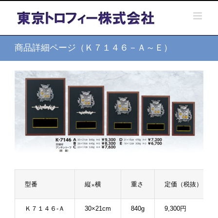
Skip
to
content
商品詳細ページ（Ｋ７１４６－Ａ～Ｅ）
型番
縦×横
重さ
定価（税抜）
Ｋ７１４６-Ａ
30×21cm
840g
9,300円