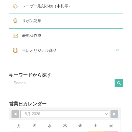
サンドブラスト
レーザー彫刻楯
フルカラーダイレクトプリント
インクジェットプリントエポ
オリジナル木札
レーザー彫刻小物（木札等）
リボン記章
表彰状作成
当店オリジナル商品
『招福の馬蹄』
練馬区公認ねり丸グッズ
キーワードから探す
Search
for:
When autocomplete results are available use up and down arrows to revie
営業日カレンダー
月
火
水
木
金
土
日