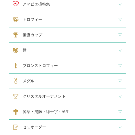
ホールインワン
ゴルフ専用カップ
ゴルフ専用ブロンズ
ゴルフ専用クリスタル
アマビエ様特集
アマビエ木札
アマビエボールチェーンキーホルダー
アマビエトロフィー
トロフィー
大型トロフィー
中型トロフィー１
中型トロフィー２
小型トロフィー
メダル交換式トロフィー
ペナント
優勝カップ
大型・高級カップ
レリーフ交換式カップ
スタンダードカップ
デザインカップ
ゴルフ専用カップ
オニックスカップ
ガラスカップ
カラーカップ
ゴールドカップ
プラスチックカップ
ペナント
楯
スタンダード楯１
スタンダード楯２
スタンダード楯３
ゴルフ・野球・サッカー
その他スポーツ、文化系専用楯
メダル・レリーフ交換式楯
ハローキティ楯
ブロンズトロフィー
スタンダードブロンズ
各種専用ブロンズ
ゴルフ専用ブロンズ
メダル・レリーフ交換式ブロンズ
ハローキティブロンズ
メダル
スタンダードメダル
大きなメダル(70mmφ～)
レリーフ式勲章型メダル
オリジナルメダル
メダルケース
クリスタルオーナメント
スタンダードクリスタル１
スタンダードクリスタル２
ゴルフ専用クリスタル
警察・消防・緑十字・民生
レリーフ交換式各種
民生・緑十字専用楯
自衛隊専用
警察消防関連メダル
セミオーダー