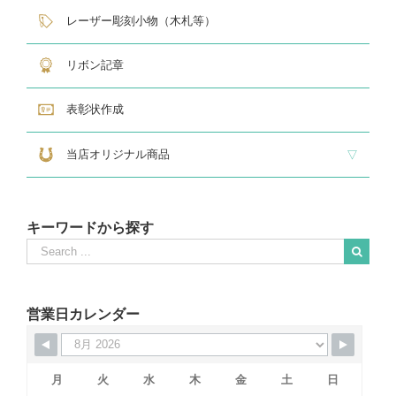
サンドブラスト
レーザー彫刻楯
フルカラーダイレクトプリント
インクジェットプリントエポ
オリジナル木札
レーザー彫刻小物（木札等）
リボン記章
表彰状作成
当店オリジナル商品
『招福の馬蹄』
練馬区公認ねり丸グッズ
キーワードから探す
Search
for:
When autocomplete results are available use up and down arrows to revie
営業日カレンダー
月
火
水
木
金
土
日