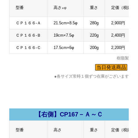
型番
高さ×φ
重さ
定価（税抜）
ＣＰ１６６-Ａ
21.5cm×8.5φ
280g
2,900円
ＣＰ１６６-Ｂ
19cm×7.5φ
220g
2,400円
ＣＰ１６６-Ｃ
17.5cm×6φ
200g
2,200円
樹脂製
当日発送商品
●各サイズ常時１個ずつ在庫がございます
【右側】CP167－Ａ～Ｃ
型番
高さ
重さ
定価（税抜）