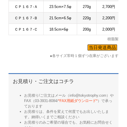
ＣＰ１６７-Ａ
23.5cm×7.5φ
270g
2,700円
ＣＰ１６７-Ｂ
21.5cm×6.5φ
220g
2,200円
ＣＰ１６７-Ｃ
18.5cm×6φ
200g
2,000円
樹脂製
当日発送商品
●各サイズ常時１個ずつ在庫がございます
お見積り・ご注文はコチラ
お見積り/ご注文はメール（info@tokyotrophy.com）や
FAX（03-3931-8084/
*FAX用紙ダウンロード*
）で承っ
ております
お見積りは、条件を変えて何度でもお出しいたしま
す。納得いくまでご相談ください
お見積りのみご希望の場合でも、お気軽にお問合せく