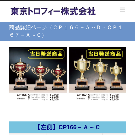
Skip
to
content
商品詳細ページ（ＣＰ１６６－Ａ～Ｄ・ＣＰ１
６７－Ａ～Ｃ）
【左側】CP166－Ａ～Ｃ