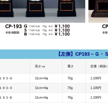
【左側】CP193－Ｇ・
高さ×φ
重さ
定価（税抜
１９３-Ｇ
11cm×6φ
70g
1,100円
１９３-Ｓ
11cm×6φ
70g
1,100円
１９３-Ｂ
11cm×6φ
70g
1,100円