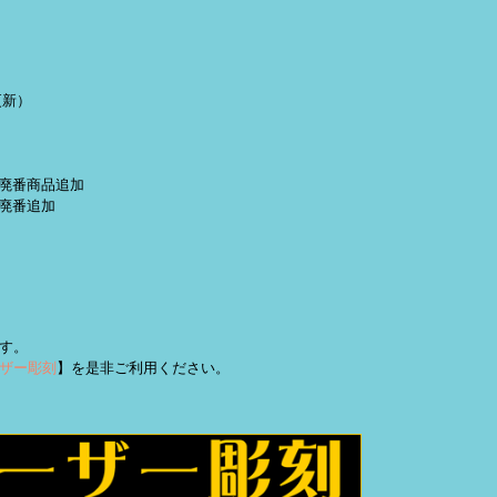
更新）
定・廃番商品追加
 廃番追加
す。
ザー彫刻
】を是非ご利用ください。