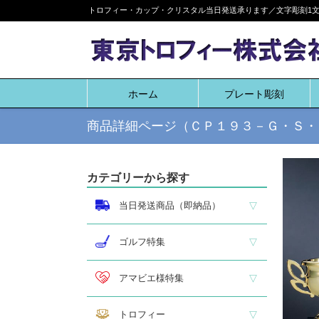
Skip
トロフィー・カップ・クリスタル当日発送承ります／文字彫刻1文字
to
content
ホーム
プレート彫刻
商品詳細ページ（ＣＰ１９３－Ｇ・Ｓ・
カテゴリーから探す
当日発送商品（即納品）
即納品 トロフィー
即納品 優勝カップ
即納品 クリスタル
即納品 特価品
ゴルフ特集
ホールインワン
ゴルフ専用カップ
ゴルフ専用ブロンズ
ゴルフ専用クリスタル
アマビエ様特集
アマビエ木札
アマビエボールチェーンキーホルダー
アマビエトロフィー
トロフィー