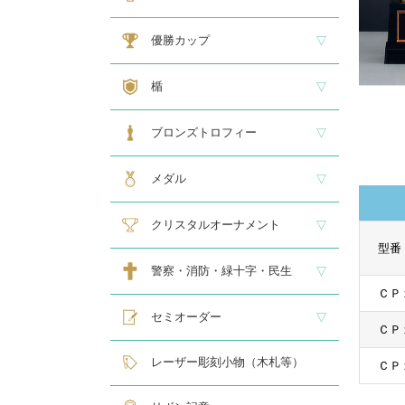
大型トロフィー
中型トロフィー１
中型トロフィー２
小型トロフィー
メダル交換式トロフィー
ペナント
優勝カップ
大型・高級カップ
レリーフ交換式カップ
スタンダードカップ
デザインカップ
ゴルフ専用カップ
オニックスカップ
ガラスカップ
カラーカップ
ゴールドカップ
プラスチックカップ
ペナント
楯
スタンダード楯１
スタンダード楯２
スタンダード楯３
ゴルフ・野球・サッカー
その他スポーツ、文化系専用楯
メダル・レリーフ交換式楯
ハローキティ楯
ブロンズトロフィー
スタンダードブロンズ
各種専用ブロンズ
ゴルフ専用ブロンズ
メダル・レリーフ交換式ブロンズ
ハローキティブロンズ
メダル
スタンダードメダル
大きなメダル(70mmφ～)
レリーフ式勲章型メダル
オリジナルメダル
メダルケース
クリスタルオーナメント
型番
スタンダードクリスタル１
スタンダードクリスタル２
ゴルフ専用クリスタル
警察・消防・緑十字・民生
ＣＰ
レリーフ交換式各種
民生・緑十字専用楯
自衛隊専用
警察消防関連メダル
セミオーダー
ＣＰ
サンドブラスト
レーザー彫刻楯
フルカラーダイレクトプリント
インクジェットプリントエポ
オリジナル木札
レーザー彫刻小物（木札等）
ＣＰ