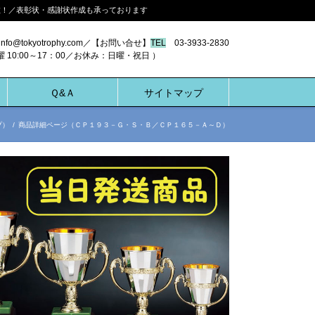
多数！／表彰状・感謝状作成も承っております
nfo@tokyotrophy.com／【お問い合せ】
TEL
03-3933-2830
00～17：00／お休み：日曜・祝日 ）
Ｑ&Ａ
サイトマップ
プ）
/
商品詳細ページ（ＣＰ１９３－Ｇ・Ｓ・Ｂ／ＣＰ１６５－Ａ～Ｄ）