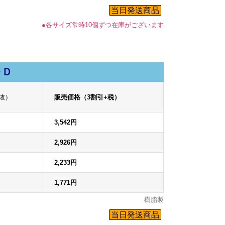
当日発送商品
●各サイズ常時10個ずつ在庫がございます
～Ｄ
抜）
販売価格（3割引+税）
xplore by touch or with swipe gestures.
3,542円
2,926円
2,233円
1,771円
樹脂製
当日発送商品