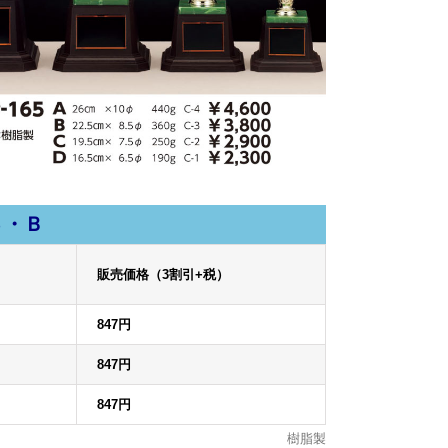
Ｓ・Ｂ
）
販売価格（3割引+税）
847円
847円
847円
樹脂製