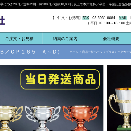
につき20円／送料本州一律900円／税抜10,000円以上で本州無料／卒団・卒業記念品
【ご注文・お見積】
FAX
03-3931-8084
MAIL
i
（ 平日 10：00～18：00 土曜 10:
ご注文・お見積
納期のご案内
会社概要
Ｂ／ＣＰ１６５－Ａ～Ｄ）
ホーム
/
商品一覧ページ（プラスチックカッ