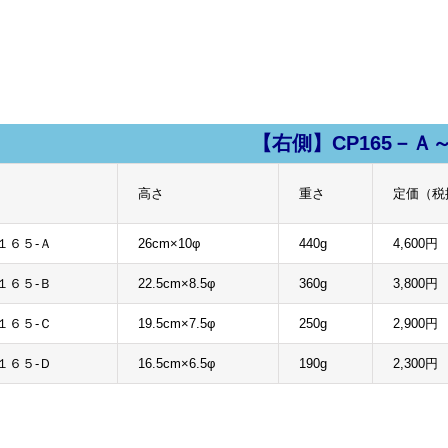
【右側】CP165－Ａ
高さ
重さ
定価（税
 arrows to review and enter to go to the desired page. Touch device users, e
１６５-Ａ
26cm×10φ
440g
4,600円
１６５-Ｂ
22.5cm×8.5φ
360g
3,800円
１６５-Ｃ
19.5cm×7.5φ
250g
2,900円
１６５-Ｄ
16.5cm×6.5φ
190g
2,300円