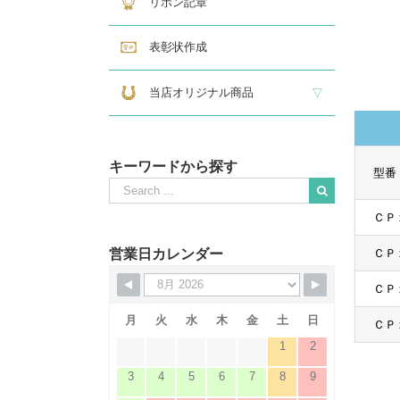
リボン記章
表彰状作成
当店オリジナル商品
『招福の馬蹄』
練馬区公認ねり丸グッズ
キーワードから探す
型番
Search
for:
When autocomplete results are available use up and down
ＣＰ
営業日カレンダー
ＣＰ
ＣＰ
月
火
水
木
金
土
日
ＣＰ
1
2
3
4
5
6
7
8
9