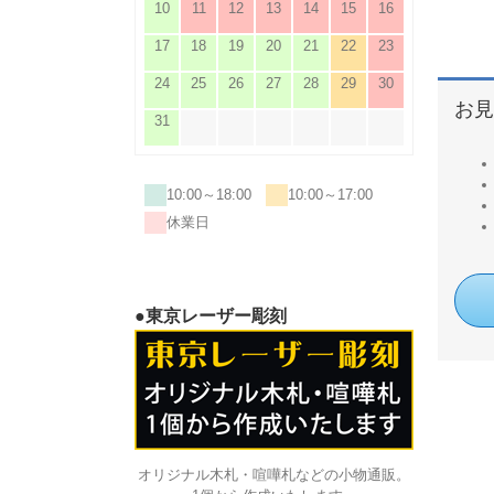
10
11
12
13
14
15
16
17
18
19
20
21
22
23
24
25
26
27
28
29
30
お見
31
10:00～18:00
10:00～17:00
休業日
●東京レーザー彫刻
オリジナル木札・喧嘩札などの小物通販。