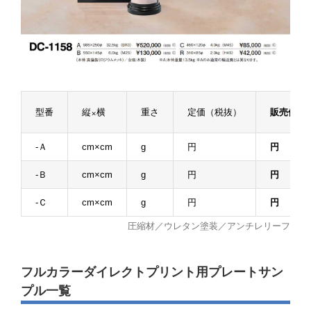
型番
縦×横
重さ
定価（税抜）
販売価格
-Ａ
cm×cm
g
円
円
-Ｂ
cm×cm
g
円
円
-Ｃ
cm×cm
g
円
円
圧縮材／ウレタン塗装／アンチレリーフ
フルカラーダイレクトプリント用プレートサン
プル一覧