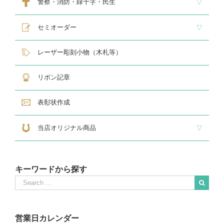
警察・消防・緑十字・民生
レリーフ交換式各種
民生・緑十字専用楯
自衛隊専用
警察消防関連メダル
セミオーダー
サンドブラスト
レーザー彫刻楯
フルカラーダイレクトプリント
インクジェットプリントエポ
オリジナル木札
レーザー彫刻小物（木札等）
リボン記章
表彰状作成
当店オリジナル商品
『招福の馬蹄』
練馬区公認ねり丸グッズ
キーワードから探す
Search
for:
When autocomplete results are available use up and down arrows to revie
営業日カレンダー