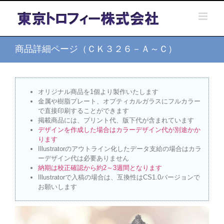
Skip
to
content
商品詳細ページ（ＣＫ３２６－Ａ～Ｃ）
オリジナル商品を1個より製作いたします
金属や樹脂プレート、オプティカルガラスにフルカラー
で直接印刷することができます
掲載商品には、プリント代、版下代が含まれています
デザインを作成した場合はカラーデザイン代が別途かか
ります
Illustratorのアウトライン化したデータ支給の場合はカラ
ーデザイン代は必要ありません
納期は校正確認から約2～3週間となります
Illustratorで入稿の場合は、互換性はCS1.0バージョンで
お願いします