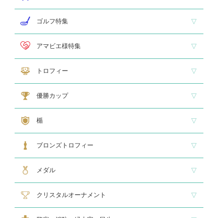
即納品 トロフィー
即納品 優勝カップ
即納品 クリスタル
即納品 特価品
ゴルフ特集
ホールインワン
ゴルフ専用カップ
ゴルフ専用ブロンズ
ゴルフ専用クリスタル
アマビエ様特集
アマビエ木札
アマビエボールチェーンキーホルダー
アマビエトロフィー
トロフィー
大型トロフィー
中型トロフィー１
中型トロフィー２
小型トロフィー
メダル交換式トロフィー
ペナント
優勝カップ
大型・高級カップ
レリーフ交換式カップ
スタンダードカップ
デザインカップ
ゴルフ専用カップ
オニックスカップ
ガラスカップ
カラーカップ
ゴールドカップ
プラスチックカップ
ペナント
楯
スタンダード楯１
スタンダード楯２
スタンダード楯３
ゴルフ・野球・サッカー
その他スポーツ、文化系専用楯
メダル・レリーフ交換式楯
ハローキティ楯
ブロンズトロフィー
スタンダードブロンズ
各種専用ブロンズ
ゴルフ専用ブロンズ
メダル・レリーフ交換式ブロンズ
ハローキティブロンズ
メダル
スタンダードメダル
大きなメダル(70mmφ～)
レリーフ式勲章型メダル
オリジナルメダル
メダルケース
クリスタルオーナメント
スタンダードクリスタル１
スタンダードクリスタル２
ゴルフ専用クリスタル