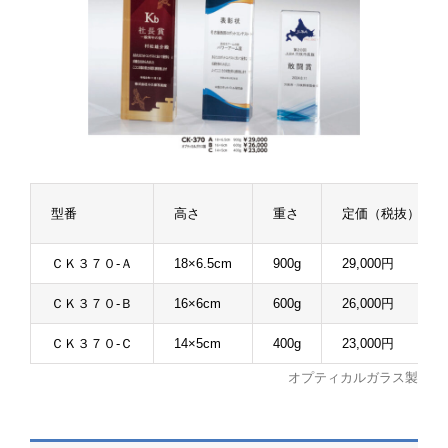
型番
高さ
重さ
定価（税抜）
ＣＫ３７０-Ａ
18×6.5cm
900g
29,000円
ＣＫ３７０-Ｂ
16×6cm
600g
26,000円
ＣＫ３７０-Ｃ
14×5cm
400g
23,000円
オプティカルガラス製