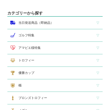
カテゴリーから探す
当日発送商品（即納品）
即納品 トロフィー
即納品 優勝カップ
即納品 クリスタル
即納品 特価品
ゴルフ特集
ホールインワン
ゴルフ専用カップ
ゴルフ専用ブロンズ
ゴルフ専用クリスタル
アマビエ様特集
アマビエ木札
アマビエボールチェーンキーホルダー
アマビエトロフィー
トロフィー
大型トロフィー
中型トロフィー１
中型トロフィー２
小型トロフィー
メダル交換式トロフィー
ペナント
優勝カップ
大型・高級カップ
レリーフ交換式カップ
スタンダードカップ
デザインカップ
ゴルフ専用カップ
オニックスカップ
ガラスカップ
カラーカップ
ゴールドカップ
プラスチックカップ
ペナント
楯
スタンダード楯１
スタンダード楯２
スタンダード楯３
ゴルフ・野球・サッカー
その他スポーツ、文化系専用楯
メダル・レリーフ交換式楯
ハローキティ楯
ブロンズトロフィー
スタンダードブロンズ
各種専用ブロンズ
ゴルフ専用ブロンズ
メダル・レリーフ交換式ブロンズ
ハローキティブロンズ