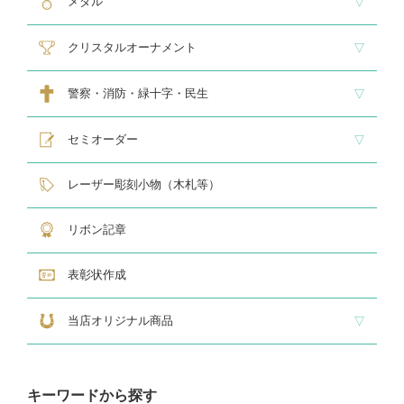
メダル
スタンダードメダル
大きなメダル(70mmφ～)
レリーフ式勲章型メダル
オリジナルメダル
メダルケース
クリスタルオーナメント
スタンダードクリスタル１
スタンダードクリスタル２
ゴルフ専用クリスタル
警察・消防・緑十字・民生
レリーフ交換式各種
民生・緑十字専用楯
自衛隊専用
警察消防関連メダル
セミオーダー
サンドブラスト
レーザー彫刻楯
フルカラーダイレクトプリント
インクジェットプリントエポ
オリジナル木札
レーザー彫刻小物（木札等）
リボン記章
表彰状作成
当店オリジナル商品
『招福の馬蹄』
練馬区公認ねり丸グッズ
キーワードから探す