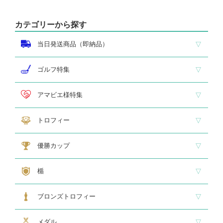
カテゴリーから探す
当日発送商品（即納品）
即納品 トロフィー
即納品 優勝カップ
即納品 クリスタル
即納品 特価品
ゴルフ特集
ホールインワン
ゴルフ専用カップ
ゴルフ専用ブロンズ
ゴルフ専用クリスタル
アマビエ様特集
アマビエ木札
アマビエボールチェーンキーホルダー
アマビエトロフィー
トロフィー
大型トロフィー
中型トロフィー１
中型トロフィー２
小型トロフィー
メダル交換式トロフィー
ペナント
優勝カップ
大型・高級カップ
レリーフ交換式カップ
スタンダードカップ
デザインカップ
ゴルフ専用カップ
オニックスカップ
ガラスカップ
カラーカップ
ゴールドカップ
プラスチックカップ
ペナント
楯
スタンダード楯１
スタンダード楯２
スタンダード楯３
ゴルフ・野球・サッカー
その他スポーツ、文化系専用楯
メダル・レリーフ交換式楯
ハローキティ楯
ブロンズトロフィー
スタンダードブロンズ
各種専用ブロンズ
ゴルフ専用ブロンズ
メダル・レリーフ交換式ブロンズ
ハローキティブロンズ
メダル