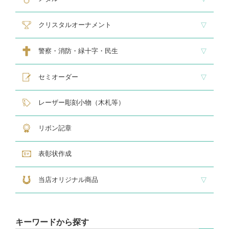
スタンダードメダル
大きなメダル(70mmφ～)
レリーフ式勲章型メダル
オリジナルメダル
メダルケース
クリスタルオーナメント
スタンダードクリスタル１
スタンダードクリスタル２
ゴルフ専用クリスタル
警察・消防・緑十字・民生
レリーフ交換式各種
民生・緑十字専用楯
自衛隊専用
警察消防関連メダル
セミオーダー
サンドブラスト
レーザー彫刻楯
フルカラーダイレクトプリント
インクジェットプリントエポ
オリジナル木札
レーザー彫刻小物（木札等）
リボン記章
表彰状作成
当店オリジナル商品
『招福の馬蹄』
練馬区公認ねり丸グッズ
キーワードから探す