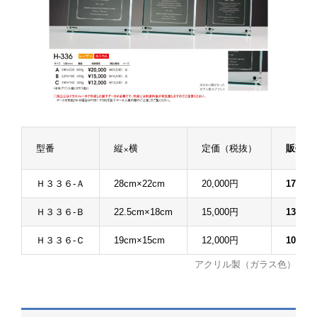
型番
縦×横
定価（税抜）
販売価
Ｈ３３６-Ａ
28cm×22cm
20,000円
17,60
Ｈ３３６-Ｂ
22.5cm×18cm
15,000円
13,20
Ｈ３３６-Ｃ
19cm×15cm
12,000円
10,56
アクリル製（ガラス色）