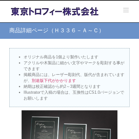
Skip
to
content
商品詳細ページ（Ｈ３３６－Ａ～Ｃ）
オリジナル商品を1個より製作いたします
アクリルや木製品に細かい文字やマークを彫刻する事が
できます
掲載商品には、レーザー彫刻代、版代が含まれています
が、
別途版下代がかかります
納期は校正確認から約2～3週間となります
Illustratorで入稿の場合は、互換性はCS1.0バージョンで
お願いします